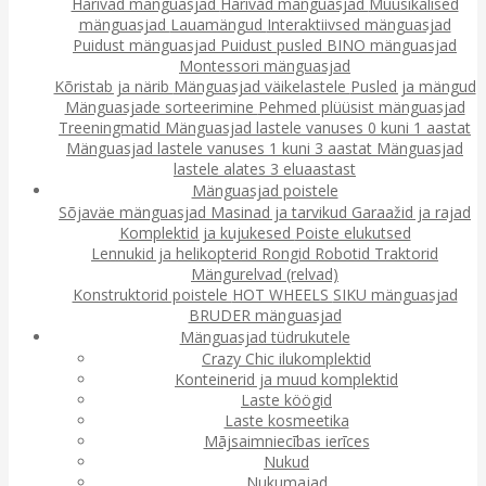
Harivad mänguasjad
Harivad mänguasjad
Muusikalised
mänguasjad
Lauamängud
Interaktiivsed mänguasjad
Puidust mänguasjad
Puidust pusled
BINO mänguasjad
Montessori mänguasjad
Kõristab ja närib
Mänguasjad väikelastele
Pusled ja mängud
Mänguasjade sorteerimine
Pehmed plüüsist mänguasjad
Treeningmatid
Mänguasjad lastele vanuses 0 kuni 1 aastat
Mänguasjad lastele vanuses 1 kuni 3 aastat
Mänguasjad
lastele alates 3 eluaastast
Mänguasjad poistele
Sõjaväe mänguasjad
Masinad ja tarvikud
Garaažid ja rajad
Komplektid ja kujukesed
Poiste elukutsed
Lennukid ja helikopterid
Rongid
Robotid
Traktorid
Mängurelvad (relvad)
Konstruktorid poistele
HOT WHEELS
SIKU mänguasjad
BRUDER mänguasjad
Mänguasjad tüdrukutele
Crazy Chic ilukomplektid
Konteinerid ja muud komplektid
Laste köögid
Laste kosmeetika
Mājsaimniecības ierīces
Nukud
Nukumajad