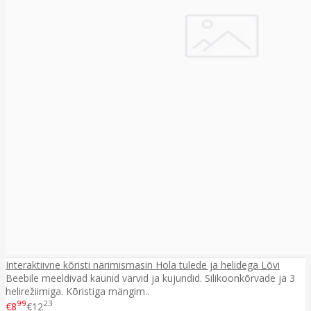
Interaktiivne kõristi närimismasin Hola tulede ja helidega Lõvi
Beebile meeldivad kaunid värvid ja kujundid. Silikoonkõrvade ja 3
helirežiimiga. Kõristiga mängim..
99
23
€8
€12