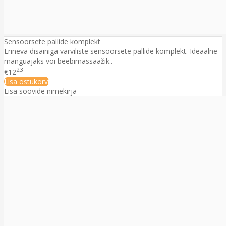
Sensoorsete pallide komplekt
Erineva disainiga värviliste sensoorsete pallide komplekt. Ideaalne
mänguajaks või beebimassaažik..
23
€12
Lisa ostukorvi
Lisa soovide nimekirja