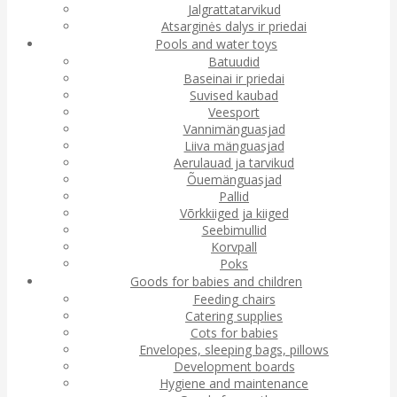
Jalgrattatarvikud
Atsarginės dalys ir priedai
Pools and water toys
Batuudid
Baseinai ir priedai
Suvised kaubad
Veesport
Vannimänguasjad
Liiva mänguasjad
Aerulauad ja tarvikud
Õuemänguasjad
Pallid
Võrkkiiged ja kiiged
Seebimullid
Korvpall
Poks
Goods for babies and children
Feeding chairs
Catering supplies
Cots for babies
Envelopes, sleeping bags, pillows
Development boards
Hygiene and maintenance