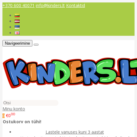
+370 600 40071
info@kinders.lt
Kontaktid
Navigeerimine
Minu konto
00
€0
0
Ostukorv on tühi!
Lastele vanuses kuni 3 aastat