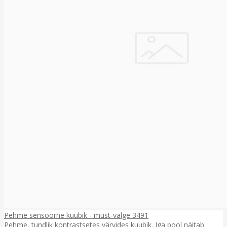
Pehme sensoorne kuubik - must-valge 3491
Pehme, tundlik kontrastsetes värvides kuubik. Iga pool näitab