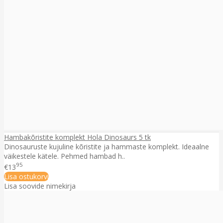
Hambakõristite komplekt Hola Dinosaurs 5 tk
Dinosauruste kujuline kõristite ja hammaste komplekt. Ideaalne
väikestele kätele. Pehmed hambad h..
95
€13
Lisa ostukorvi
Lisa soovide nimekirja