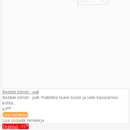
Beebile kõristi - pall
Beebile kõristi - pall. Praktiline teave toote ja selle kasutamise
kohta...
88
€7
Lisa ostukorvi
Lisa soovide nimekirja
%
Tegevus
-15