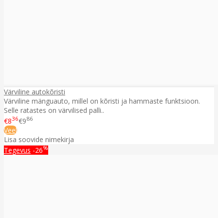
Värviline autokõristi
Värviline mänguauto, millel on kõristi ja hammaste funktsioon.
Selle ratastes on värvilised palli..
36
86
€8
€9
Veel
Lisa soovide nimekirja
%
Tegevus
-26