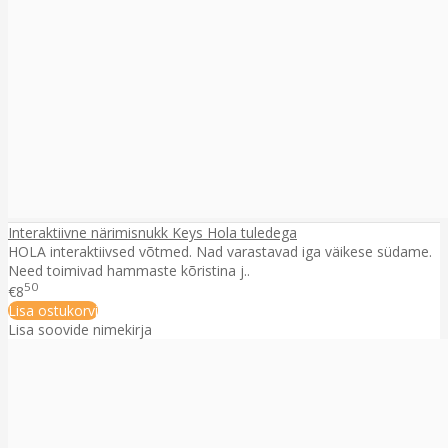
Interaktiivne närimisnukk Keys Hola tuledega
HOLA interaktiivsed võtmed. Nad varastavad iga väikese südame.
Need toimivad hammaste kõristina j..
50
€8
Lisa ostukorvi
Lisa soovide nimekirja