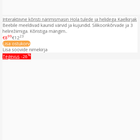
Interaktiivne kõristi närimismasin Hola tulede ja helidega Kaelkirjak
Beebile meeldivad kaunid värvid ja kujundid. Silikoonkõrvade ja 3
helirežiimiga. Kõristiga mängim..
99
23
€8
€12
Lisa ostukorvi
Lisa soovide nimekirja
%
Tegevus
-26