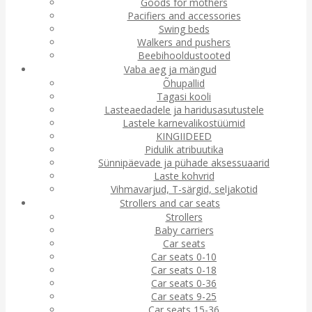
Goods for mothers
Pacifiers and accessories
Swing beds
Walkers and pushers
Beebihooldustooted
Vaba aeg ja mängud
Õhupallid
Tagasi kooli
Lasteaedadele ja haridusasutustele
Lastele karnevalikostüümid
KINGIIDEED
Pidulik atribuutika
Sünnipäevade ja pühade aksessuaarid
Laste kohvrid
Vihmavarjud, T-särgid, seljakotid
Strollers and car seats
Strollers
Baby carriers
Car seats
Car seats 0-10
Car seats 0-18
Car seats 0-36
Car seats 9-25
Car seats 15-36