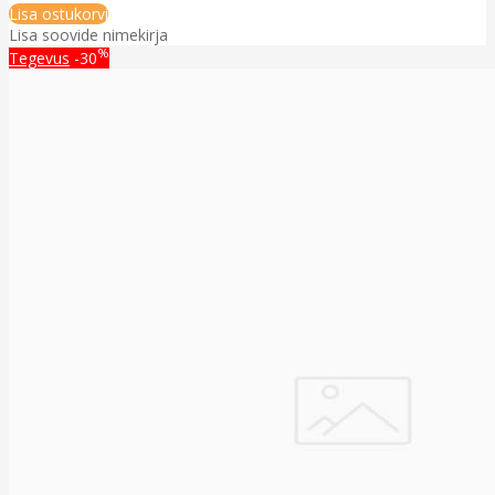
Lisa ostukorvi
Lisa soovide nimekirja
%
Tegevus
-30