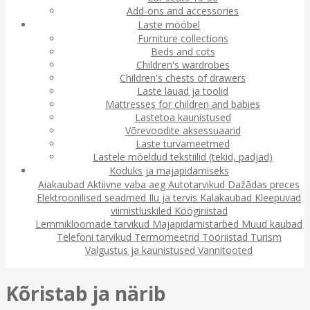
Add-ons and accessories
Laste mööbel
Furniture collections
Beds and cots
Children's wardrobes
Children's chests of drawers
Laste lauad ja toolid
Mattresses for children and babies
Lastetoa kaunistused
Võrevoodite aksessuaarid
Laste turvameetmed
Lastele mõeldud tekstiilid (tekid, padjad)
Koduks ja majapidamiseks
Aiakaubad
Aktiivne vaba aeg
Autotarvikud
Dažādas preces
Elektroonilised seadmed
Ilu ja tervis
Kalakaubad
Kleepuvad
viimistluskiled
Köögiriistad
Lemmikloomade tarvikud
Majapidamistarbed
Muud kaubad
Telefoni tarvikud
Termomeetrid
Tööriistad
Turism
Valgustus ja kaunistused
Vannitooted
Kõristab ja närib