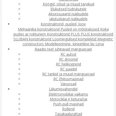
Köögid, nõud ja muud tarvikud
Elukutsed tüdrukutele
Aksessuaarid nukkudele
Jalutuskärud nukkudele
Konstruktorid, pusled, loov
Mehaanika konstruktorid
Pusled on mõistatused
Koka
puzles ar rokturiem
Konstruktorid
PLUS PLUS konstruktorid
SLUBAN konstruktorid
Loomingulised komplektid
Magnetic
constructors
Modelleerimine, kineetiline liiv
Lima
Raadio teel juhitavad mänguasjad
RC autod
RC droonid
RC helikopterid
RC paadid
RC tankid ja muud mänguasjad
RC Ehitusmasinad
Varuosad
Liikumisvahendid
Elektromobiliai vaikams
Motociklai ir keturačiai
Push-pull masinad
Rollerid
Tasakaalurattad