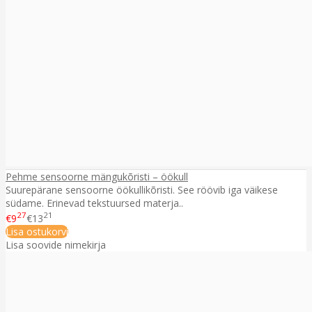
Pehme sensoorne mängukõristi – öökull
Suurepärane sensoorne öökullikõristi. See röövib iga väikese
südame. Erinevad tekstuursed materja..
27
21
€9
€13
Lisa ostukorvi
Lisa soovide nimekirja