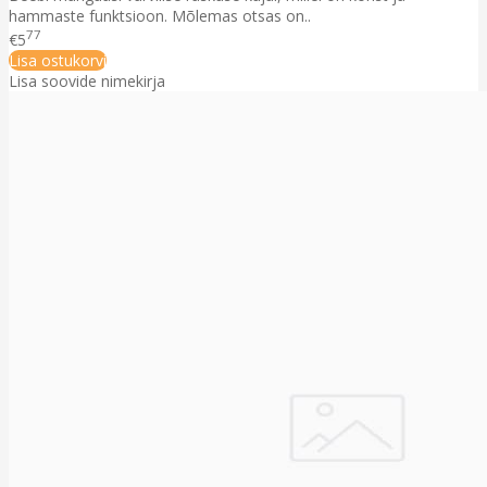
hammaste funktsioon. Mõlemas otsas on..
77
€5
Lisa ostukorvi
Lisa soovide nimekirja