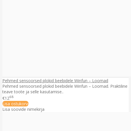
Pehmed sensoorsed plokid beebidele Winfun – Loomad
Pehmed sensoorsed plokid beebidele Winfun – Loomad. Praktiline
teave toote ja selle kasutamise..
68
€12
Lisa ostukorvi
Lisa soovide nimekirja