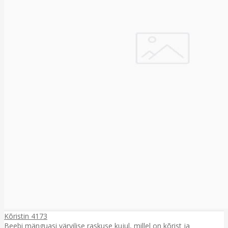
Kõristin 4173
Beebi mänguasi värvilise raskuse kujul, millel on kõrist ja