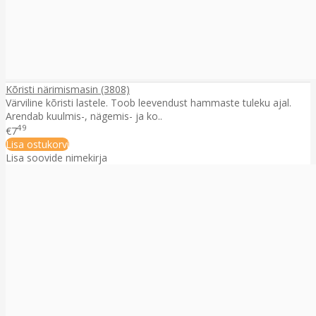
Kõristi närimismasin (3808)
Värviline kõristi lastele. Toob leevendust hammaste tuleku ajal.
Arendab kuulmis-, nägemis- ja ko..
49
€7
Lisa ostukorvi
Lisa soovide nimekirja