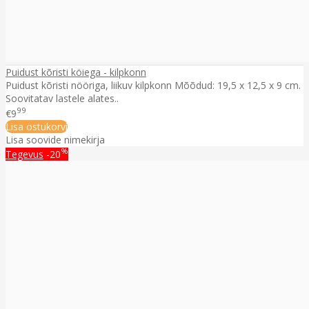
Puidust kõristi köiega - kilpkonn
Puidust kõristi nööriga, liikuv kilpkonn Mõõdud: 19,5 x 12,5 x 9 cm.
Soovitatav lastele alates..
99
€9
Lisa ostukorvi
Lisa soovide nimekirja
%
Tegevus
-20