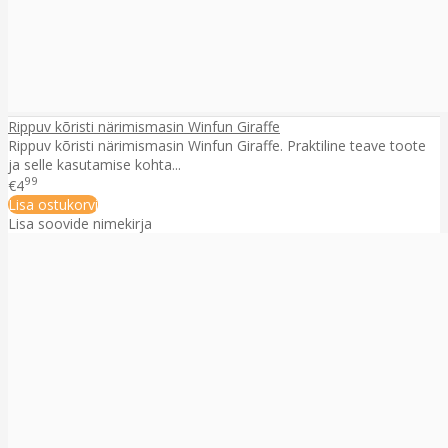
Rippuv kõristi närimismasin Winfun Giraffe
Rippuv kõristi närimismasin Winfun Giraffe. Praktiline teave toote
ja selle kasutamise kohta...
99
€4
Lisa ostukorvi
Lisa soovide nimekirja