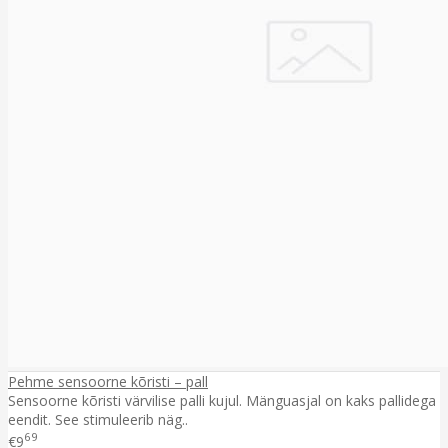
Pehme sensoorne kõristi – pall
Sensoorne kõristi värvilise palli kujul. Mänguasjal on kaks pallidega
eendit. See stimuleerib näg..
69
€9