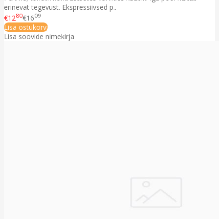
erinevat tegevust. Ekspressiivsed p..
80
09
€12
€16
Lisa ostukorvi
Lisa soovide nimekirja