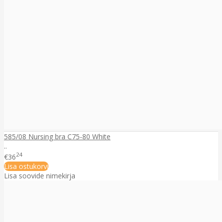
585/08 Nursing bra C75-80 White
..
24
€36
Lisa ostukorvi
Lisa soovide nimekirja