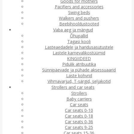
Goods for mothers
Pacifiers and accessories
Swing beds
Walkers and pushers
Beebihooldustooted
Vaba aeg ja mängud
Õhupallid
Tagasi kooli
Lasteaedadele ja haridusasutustele
Lastele karnevalikostüümid
KINGIIDEED
Pidulik atribuutika
Sünnipäevade ja pühade aksessuaarid
Laste kohvrid
Vihmavarjud, T-särgid, seljakotid
Strollers and car seats
Strollers
Baby carriers
Car seats
Car seats 0-10
Car seats 0-18
Car seats 0-36
Car seats 9-25
Car seats 15-36