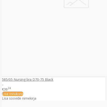
585/05 Nursing bra D70-75 Black
..
24
€36
Lisa ostukorvi
Lisa soovide nimekirja