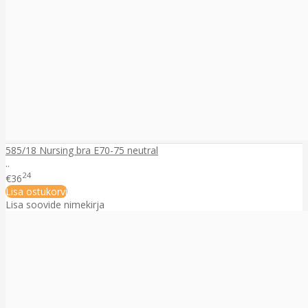
585/18 Nursing bra E70-75 neutral
..
24
€36
Lisa ostukorvi
Lisa soovide nimekirja