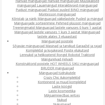
Harivad mänguasjad
Harivad mänguasjad
Muusikalised
mänguasjad
Lauamängud
Interaktiivsed mänguasjad
Puidust mänguasjad
Puidust pusled
BINO mänguasjad
Montessori mänguasjad
Kõristab ja närib
Mänguasjad väikelastele
Pusled ja mängud
Mänguasjade sorteerimine
Pehmed plüüsist mänguasjad
Treeningmatid
Mänguasjad lastele vanuses 0 kuni 1 aastat
Mänguasjad lastele vanuses 1 kuni 3 aastat
Mänguasjad
lastele alates 3 eluaastast
Mänguasjad poistele
Sõjaväe mänguasjad
Masinad ja tarvikud
Garaažid ja rajad
Komplektid ja kujukesed
Poiste elukutsed
Lennukid ja helikopterid
Rongid
Robotid
Traktorid
Mängurelvad (relvad)
Konstruktorid poistele
HOT WHEELS
SIKU mänguasjad
BRUDER mänguasjad
Mänguasjad tüdrukutele
Crazy Chic ilukomplektid
Konteinerid ja muud komplektid
Laste köögid
Laste kosmeetika
Mājsaimniecības ierīces
Nukud
Nukumajad