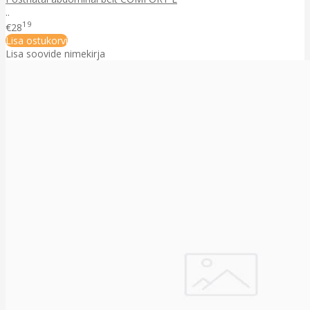
..
19
€28
Lisa ostukorvi
Lisa soovide nimekirja