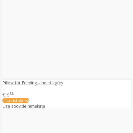
Pillow for Feeding – hearts grey
..
88
€19
Lisa ostukorvi
Lisa soovide nimekirja