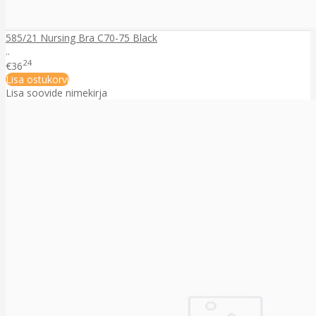
585/21 Nursing Bra C70-75 Black
..
24
€36
Lisa ostukorvi
Lisa soovide nimekirja