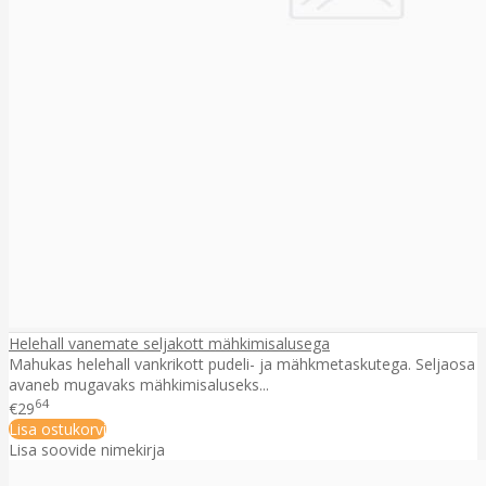
Helehall vanemate seljakott mähkimisalusega
Mahukas helehall vankrikott pudeli- ja mähkmetaskutega. Seljaosa
avaneb mugavaks mähkimisaluseks...
64
€29
Lisa ostukorvi
Lisa soovide nimekirja