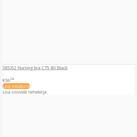
585/02 Nursing bra C75-80 Black
..
24
€36
Lisa ostukorvi
Lisa soovide nimekirja