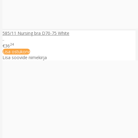
585/11 Nursing bra D70-75 White
..
24
€36
Lisa ostukorvi
Lisa soovide nimekirja