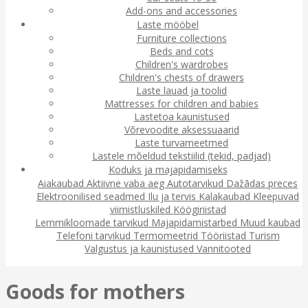
Add-ons and accessories
Laste mööbel
Furniture collections
Beds and cots
Children's wardrobes
Children's chests of drawers
Laste lauad ja toolid
Mattresses for children and babies
Lastetoa kaunistused
Võrevoodite aksessuaarid
Laste turvameetmed
Lastele mõeldud tekstiilid (tekid, padjad)
Koduks ja majapidamiseks
Aiakaubad
Aktiivne vaba aeg
Autotarvikud
Dažādas preces
Elektroonilised seadmed
Ilu ja tervis
Kalakaubad
Kleepuvad
viimistluskiled
Köögiriistad
Lemmikloomade tarvikud
Majapidamistarbed
Muud kaubad
Telefoni tarvikud
Termomeetrid
Tööriistad
Turism
Valgustus ja kaunistused
Vannitooted
Goods for mothers