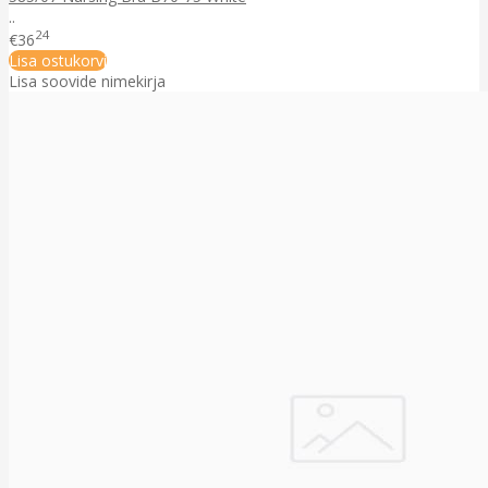
..
24
€36
Lisa ostukorvi
Lisa soovide nimekirja