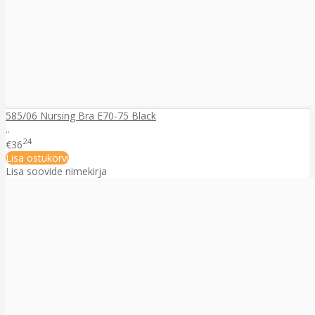
585/06 Nursing Bra E70-75 Black
..
24
€36
Lisa ostukorvi
Lisa soovide nimekirja