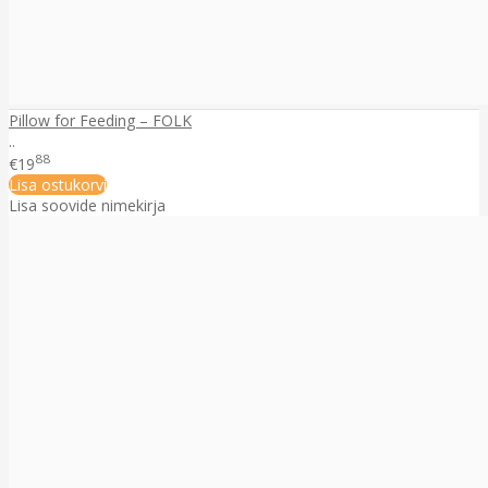
Pillow for Feeding – FOLK
..
88
€19
Lisa ostukorvi
Lisa soovide nimekirja