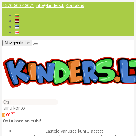
+370 600 40071
info@kinders.lt
Kontaktid
Navigeerimine
Minu konto
00
€0
0
Ostukorv on tühi!
Lastele vanuses kuni 3 aastat