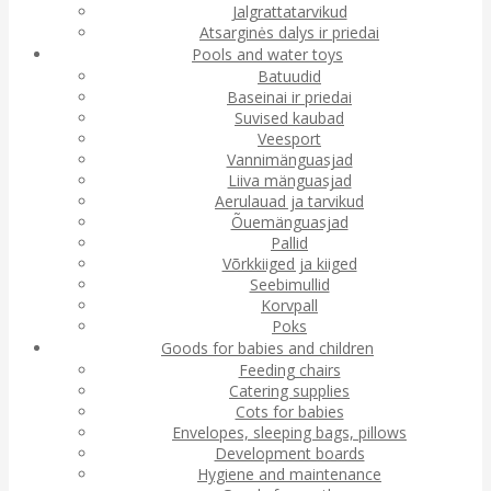
Jalgrattatarvikud
Atsarginės dalys ir priedai
Pools and water toys
Batuudid
Baseinai ir priedai
Suvised kaubad
Veesport
Vannimänguasjad
Liiva mänguasjad
Aerulauad ja tarvikud
Õuemänguasjad
Pallid
Võrkkiiged ja kiiged
Seebimullid
Korvpall
Poks
Goods for babies and children
Feeding chairs
Catering supplies
Cots for babies
Envelopes, sleeping bags, pillows
Development boards
Hygiene and maintenance