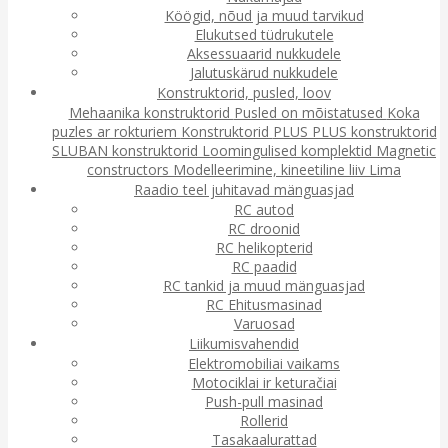
Köögid, nõud ja muud tarvikud
Elukutsed tüdrukutele
Aksessuaarid nukkudele
Jalutuskärud nukkudele
Konstruktorid, pusled, loov
Mehaanika konstruktorid
Pusled on mõistatused
Koka
puzles ar rokturiem
Konstruktorid
PLUS PLUS konstruktorid
SLUBAN konstruktorid
Loomingulised komplektid
Magnetic
constructors
Modelleerimine, kineetiline liiv
Lima
Raadio teel juhitavad mänguasjad
RC autod
RC droonid
RC helikopterid
RC paadid
RC tankid ja muud mänguasjad
RC Ehitusmasinad
Varuosad
Liikumisvahendid
Elektromobiliai vaikams
Motociklai ir keturačiai
Push-pull masinad
Rollerid
Tasakaalurattad