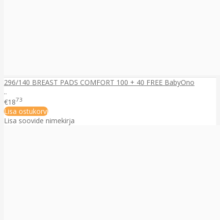
296/140 BREAST PADS COMFORT 100 + 40 FREE BabyOno
..
73
€18
Lisa ostukorvi
Lisa soovide nimekirja