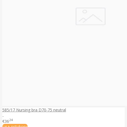
585/17 Nursing bra D70-75 neutral
..
24
€36
Lisa ostukorvi