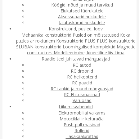
Köögid, nõud ja muud tarvikud
Elukutsed tüdrukutele
Aksessuaarid nukkudele
Jalutuskärud nukkudele
Konstruktorid, pusled, loov
Mehaanika konstruktorid
Pusled on mõistatused
Koka
puzles ar rokturiem
Konstruktorid
PLUS PLUS konstruktorid
SLUBAN konstruktorid
Loomingulised komplektid
Magnetic
constructors
Modelleerimine, kineetiline liiv
Lima
Raadio teel juhitavad mänguasjad
RC autod
RC droonid
RC helikopterid
RC paadid
RC tankid ja muud mänguasjad
RC Ehitusmasinad
Varuosad
Liikumisvahendid
Elektromobiliai vaikams
Motociklai ir keturačiai
Push-pull masinad
Rollerid
Tasakaalurattad