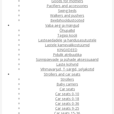
Goods for mothers
Pacifiers and accessories
Swing beds
Walkers and pushers
Beebihooldustooted
Vaba aeg ja mängud
Õhupallid
Tagasi kooli
Lasteaedadele ja haridusasutustele
Lastele karnevalikostüümid
KINGIIDEED
Pidulik atribuutika
Sünnipäevade ja pühade aksessuaarid
Laste kohvrid
Vihmavarjud, T-särgid, seljakotid
Strollers and car seats
Strollers
Baby carriers
Car seats
Car seats 0-10
Car seats 0-18
Car seats 0-36
Car seats 9-25
Car seats 15-36