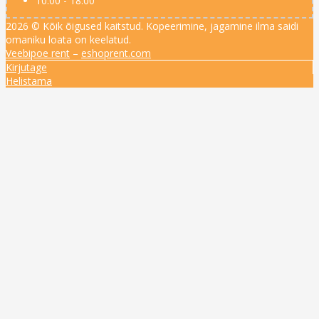
10:00 - 18:00
2026 © Kõik õigused kaitstud. Kopeerimine, jagamine ilma saidi
omaniku loata on keelatud.
Veebipoe rent
–
eshoprent.com
Kirjutage
Helistama