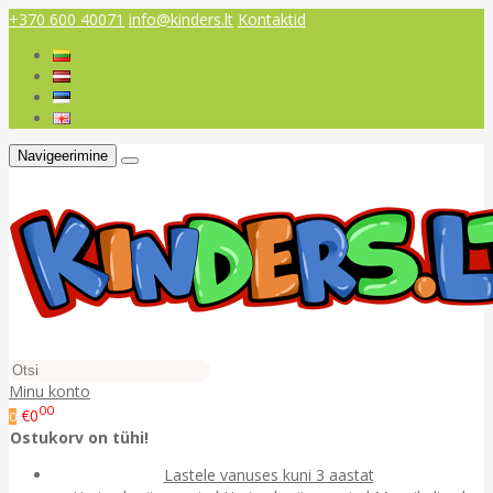
+370 600 40071
info@kinders.lt
Kontaktid
Navigeerimine
Minu konto
00
€0
0
Ostukorv on tühi!
Lastele vanuses kuni 3 aastat