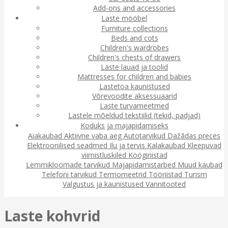
Add-ons and accessories
Laste mööbel
Furniture collections
Beds and cots
Children's wardrobes
Children's chests of drawers
Laste lauad ja toolid
Mattresses for children and babies
Lastetoa kaunistused
Võrevoodite aksessuaarid
Laste turvameetmed
Lastele mõeldud tekstiilid (tekid, padjad)
Koduks ja majapidamiseks
Aiakaubad
Aktiivne vaba aeg
Autotarvikud
Dažādas preces
Elektroonilised seadmed
Ilu ja tervis
Kalakaubad
Kleepuvad
viimistluskiled
Köögiriistad
Lemmikloomade tarvikud
Majapidamistarbed
Muud kaubad
Telefoni tarvikud
Termomeetrid
Tööriistad
Turism
Valgustus ja kaunistused
Vannitooted
Laste kohvrid