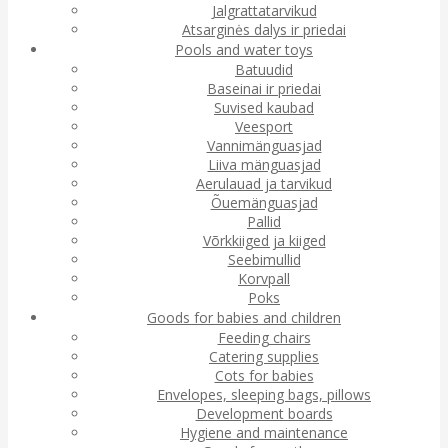
Jalgrattatarvikud
Atsarginės dalys ir priedai
Pools and water toys
Batuudid
Baseinai ir priedai
Suvised kaubad
Veesport
Vannimänguasjad
Liiva mänguasjad
Aerulauad ja tarvikud
Õuemänguasjad
Pallid
Võrkkiiged ja kiiged
Seebimullid
Korvpall
Poks
Goods for babies and children
Feeding chairs
Catering supplies
Cots for babies
Envelopes, sleeping bags, pillows
Development boards
Hygiene and maintenance