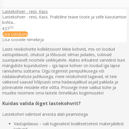
Lastekohver - reisi, Kass
Lastekohver - reisi, Kass. Praktiline teave toote ja selle kasutamise
kohta...
10
€37
Lisa ostukorvi
Lisa soovide nimekirja
Laste reisikohvrite kollektsioon! Meie kohvrid, mis on loodud
vastupidavust, ohutust ja lõbusust silmas pidades, sobivad
suurepäraselt noortele seiklejatele. Alates erksatest värvidest kuni
mänguliste kujundusteni – iga lapse kohver on loodud iga lapse
rännuhimu sütitama. Olgu tegemist perepuhkusega või
nädalavahetuse puhkusega, meie reisikohvrid tagavad, et teie
väikesed saavad hõlpsasti oma hädavajalikud asjad pakkida ja
põnevatele reisidele ette võtta. Proovige meie valikut kohe ja
muutke reisimine oma lastele õnnelikuks kogemuseks!
Kuidas valida õiget lastekohvrit?
Lastekohvri valimisel arvesta alati peamistega.
Vastupidavus – vali tugevatest kvaliteetsetest materjalidest