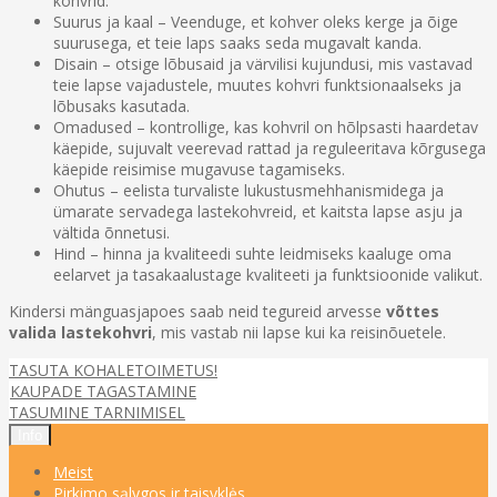
kohvrid.
Suurus ja kaal – Veenduge, et kohver oleks kerge ja õige
suurusega, et teie laps saaks seda mugavalt kanda.
Disain – otsige lõbusaid ja värvilisi kujundusi, mis vastavad
teie lapse vajadustele, muutes kohvri funktsionaalseks ja
lõbusaks kasutada.
Omadused – kontrollige, kas kohvril on hõlpsasti haardetav
käepide, sujuvalt veerevad rattad ja reguleeritava kõrgusega
käepide reisimise mugavuse tagamiseks.
Ohutus – eelista turvaliste lukustusmehhanismidega ja
ümarate servadega lastekohvreid, et kaitsta lapse asju ja
vältida õnnetusi.
Hind – hinna ja kvaliteedi suhte leidmiseks kaaluge oma
eelarvet ja tasakaalustage kvaliteeti ja funktsioonide valikut.
Kindersi mänguasjapoes saab neid tegureid arvesse
võttes
valida lastekohvri
, mis vastab nii lapse kui ka reisinõuetele.
TASUTA KOHALETOIMETUS!
KAUPADE TAGASTAMINE
TASUMINE TARNIMISEL
Info
Meist
Pirkimo sąlygos ir taisyklės