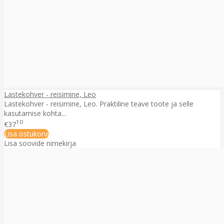
Lastekohver - reisimine, Leo
Lastekohver - reisimine, Leo. Praktiline teave toote ja selle
kasutamise kohta...
10
€37
Lisa ostukorvi
Lisa soovide nimekirja