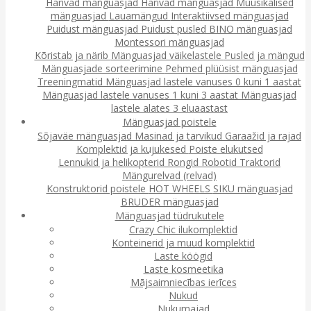
Harivad mänguasjad
Harivad mänguasjad
Muusikalised
mänguasjad
Lauamängud
Interaktiivsed mänguasjad
Puidust mänguasjad
Puidust pusled
BINO mänguasjad
Montessori mänguasjad
Kõristab ja närib
Mänguasjad väikelastele
Pusled ja mängud
Mänguasjade sorteerimine
Pehmed plüüsist mänguasjad
Treeningmatid
Mänguasjad lastele vanuses 0 kuni 1 aastat
Mänguasjad lastele vanuses 1 kuni 3 aastat
Mänguasjad
lastele alates 3 eluaastast
Mänguasjad poistele
Sõjaväe mänguasjad
Masinad ja tarvikud
Garaažid ja rajad
Komplektid ja kujukesed
Poiste elukutsed
Lennukid ja helikopterid
Rongid
Robotid
Traktorid
Mängurelvad (relvad)
Konstruktorid poistele
HOT WHEELS
SIKU mänguasjad
BRUDER mänguasjad
Mänguasjad tüdrukutele
Crazy Chic ilukomplektid
Konteinerid ja muud komplektid
Laste köögid
Laste kosmeetika
Mājsaimniecības ierīces
Nukud
Nukumajad