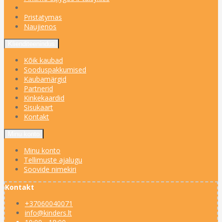
Pristatymas
Naujienos
Klienditeenindus
Kõik kaubad
Sooduspakkumised
Kaubamärgid
Partnerid
Kinkekaardid
Sisukaart
Kontakt
Minu konto
Minu konto
Tellimuste ajalugu
Soovide nimekiri
Kontakt
+37060040071
info@kinders.lt