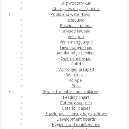
Jalgrattatarvikud
Atsarginės dalys ir priedai
Pools and water toys
Batuudid
Baseinai ir priedai
Suvised kaubad
Veesport
Vannimänguasjad
Liiva mänguasjad
Aerulauad ja tarvikud
Õuemänguasjad
Pallid
Võrkkiiged ja kiiged
Seebimullid
Korvpall
Poks
Goods for babies and children
Feeding chairs
Catering supplies
Cots for babies
Envelopes, sleeping bags, pillows
Development boards
Hygiene and maintenance