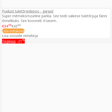
Puidust tuletõrjedepoo - garaaž
Super mitmekorruseline parkla. See teeb väikese tuletõrjuja fänni
õnnelikuks. See koosneb 4 tasem..
34
66
€34
€43
Lisa ostukorvi
Lisa soovide nimekirja
%
Tegevus
-21