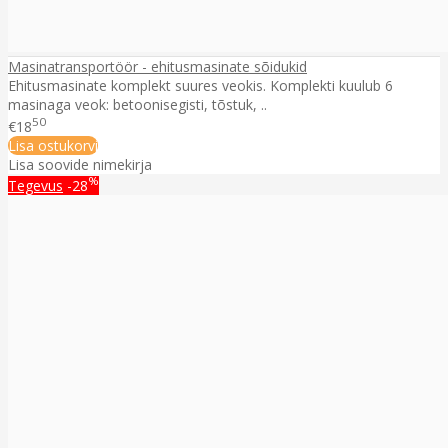
Masinatransportöör - ehitusmasinate sõidukid
Ehitusmasinate komplekt suures veokis. Komplekti kuulub 6
masinaga veok: betoonisegisti, tõstuk, ..
50
€18
Lisa ostukorvi
Lisa soovide nimekirja
%
Tegevus
-28