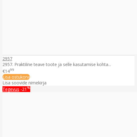
2957
2957. Praktiline teave toote ja selle kasutamise kohta...
99
€14
Lisa ostukorvi
Lisa soovide nimekirja
%
Tegevus
-21