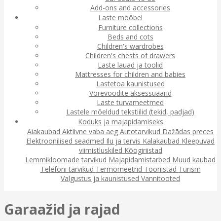
Add-ons and accessories
Laste mööbel
Furniture collections
Beds and cots
Children's wardrobes
Children's chests of drawers
Laste lauad ja toolid
Mattresses for children and babies
Lastetoa kaunistused
Võrevoodite aksessuaarid
Laste turvameetmed
Lastele mõeldud tekstiilid (tekid, padjad)
Koduks ja majapidamiseks
Aiakaubad
Aktiivne vaba aeg
Autotarvikud
Dažādas preces
Elektroonilised seadmed
Ilu ja tervis
Kalakaubad
Kleepuvad
viimistluskiled
Köögiriistad
Lemmikloomade tarvikud
Majapidamistarbed
Muud kaubad
Telefoni tarvikud
Termomeetrid
Tööriistad
Turism
Valgustus ja kaunistused
Vannitooted
Garaažid ja rajad