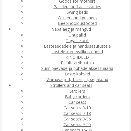
Goods for mothers
Pacifiers and accessories
Swing beds
Walkers and pushers
Beebihooldustooted
Vaba aeg ja mängud
Õhupallid
Tagasi kooli
Lasteaedadele ja haridusasutustele
Lastele karnevalikostüümid
KINGIIDEED
Pidulik atribuutika
Sünnipäevade ja pühade aksessuaarid
Laste kohvrid
Vihmavarjud, T-särgid, seljakotid
Strollers and car seats
Strollers
Baby carriers
Car seats
Car seats 0-10
Car seats 0-18
Car seats 0-36
Car seats 9-25
Car seats 15-36