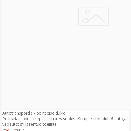
Autotranspordis - politseisõidukid
Politseiautode komplekt suures veokis. Komplekti kuulub 6 autoga
veoauto: stiliseeritud tõeliste ..
50
59
€20
€28