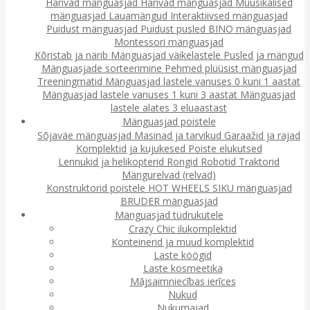
Harivad mänguasjad
Harivad mänguasjad
Muusikalised
mänguasjad
Lauamängud
Interaktiivsed mänguasjad
Puidust mänguasjad
Puidust pusled
BINO mänguasjad
Montessori mänguasjad
Kõristab ja närib
Mänguasjad väikelastele
Pusled ja mängud
Mänguasjade sorteerimine
Pehmed plüüsist mänguasjad
Treeningmatid
Mänguasjad lastele vanuses 0 kuni 1 aastat
Mänguasjad lastele vanuses 1 kuni 3 aastat
Mänguasjad
lastele alates 3 eluaastast
Mänguasjad poistele
Sõjaväe mänguasjad
Masinad ja tarvikud
Garaažid ja rajad
Komplektid ja kujukesed
Poiste elukutsed
Lennukid ja helikopterid
Rongid
Robotid
Traktorid
Mängurelvad (relvad)
Konstruktorid poistele
HOT WHEELS
SIKU mänguasjad
BRUDER mänguasjad
Mänguasjad tüdrukutele
Crazy Chic ilukomplektid
Konteinerid ja muud komplektid
Laste köögid
Laste kosmeetika
Mājsaimniecības ierīces
Nukud
Nukumajad