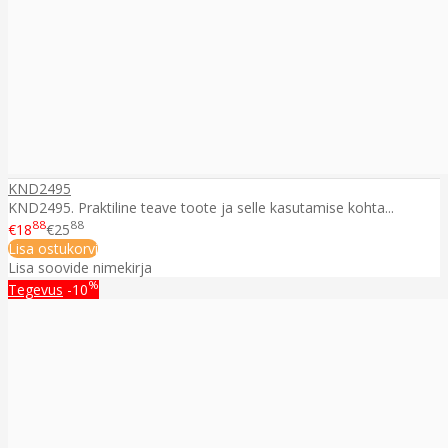
KND2495
KND2495. Praktiline teave toote ja selle kasutamise kohta...
88
88
€18
€25
Lisa ostukorvi
Lisa soovide nimekirja
%
Tegevus
-10