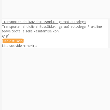
Transporter lahtikäiv ehitussõiduk - garaaž autodega
Transporter lahtikäiv ehitussõiduk - garaaž autodega. Praktiline
teave toote ja selle kasutamise koh..
65
€18
Lisa ostukorvi
Lisa soovide nimekirja