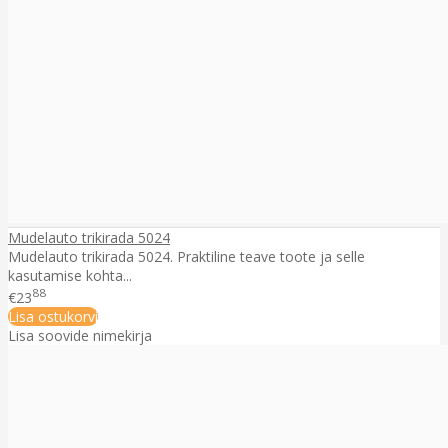
Mudelauto trikirada 5024
Mudelauto trikirada 5024. Praktiline teave toote ja selle
kasutamise kohta...
88
€23
Lisa ostukorvi
Lisa soovide nimekirja