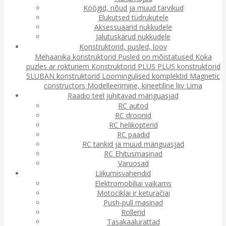
Köögid, nõud ja muud tarvikud
Elukutsed tüdrukutele
Aksessuaarid nukkudele
Jalutuskärud nukkudele
Konstruktorid, pusled, loov
Mehaanika konstruktorid
Pusled on mõistatused
Koka
puzles ar rokturiem
Konstruktorid
PLUS PLUS konstruktorid
SLUBAN konstruktorid
Loomingulised komplektid
Magnetic
constructors
Modelleerimine, kineetiline liiv
Lima
Raadio teel juhitavad mänguasjad
RC autod
RC droonid
RC helikopterid
RC paadid
RC tankid ja muud mänguasjad
RC Ehitusmasinad
Varuosad
Liikumisvahendid
Elektromobiliai vaikams
Motociklai ir keturačiai
Push-pull masinad
Rollerid
Tasakaalurattad