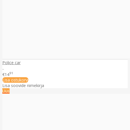
Police car
..
91
€14
Lisa ostukorvi
Lisa soovide nimekirja
Uus