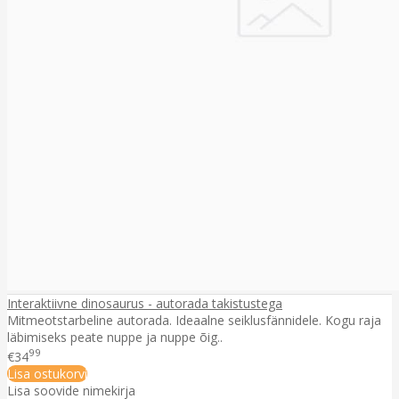
Interaktiivne dinosaurus - autorada takistustega
Mitmeotstarbeline autorada. Ideaalne seiklusfännidele. Kogu raja
läbimiseks peate nuppe ja nuppe õig..
99
€34
Lisa ostukorvi
Lisa soovide nimekirja