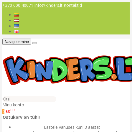
+370 600 40071
info@kinders.lt
Kontaktid
Navigeerimine
Minu konto
00
€0
0
Ostukorv on tühi!
Lastele vanuses kuni 3 aastat