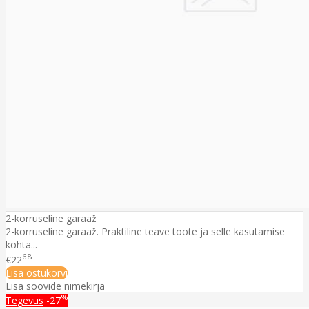
2-korruseline garaaž
2-korruseline garaaž. Praktiline teave toote ja selle kasutamise
kohta...
68
€22
Lisa ostukorvi
Lisa soovide nimekirja
%
Tegevus
-27