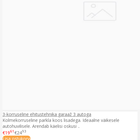
3-korruseline ehitustehnika garaaž 3 autoga
Kolmekorruseline parkla koos lisadega. Ideaalne väikesele
autohuvilisele. Arendab käelisi oskusi ..
61
93
€19
€24
Lisa ostukorvi