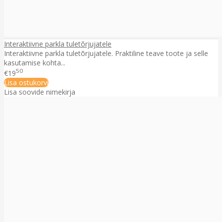
Interaktiivne parkla tuletõrjujatele
Interaktiivne parkla tuletõrjujatele. Praktiline teave toote ja selle
kasutamise kohta...
50
€19
Lisa ostukorvi
Lisa soovide nimekirja