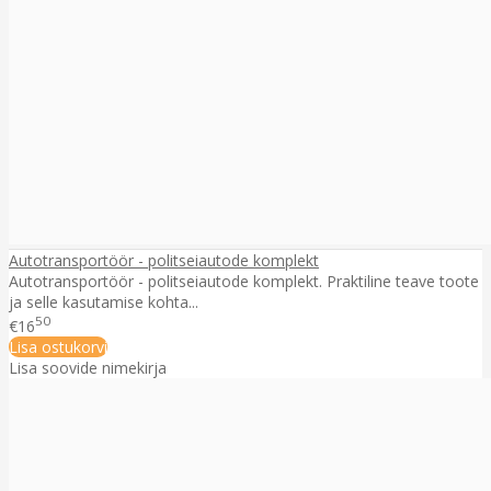
Autotransportöör - politseiautode komplekt
Autotransportöör - politseiautode komplekt. Praktiline teave toote
ja selle kasutamise kohta...
50
€16
Lisa ostukorvi
Lisa soovide nimekirja