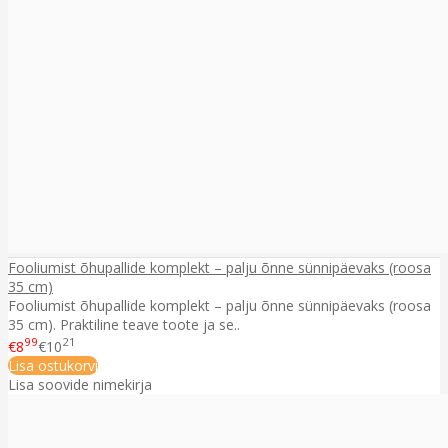
Fooliumist õhupallide komplekt – palju õnne sünnipäevaks (roosa
35 cm)
Fooliumist õhupallide komplekt – palju õnne sünnipäevaks (roosa
35 cm). Praktiline teave toote ja se..
99
21
€8
€10
Lisa ostukorvi
Lisa soovide nimekirja