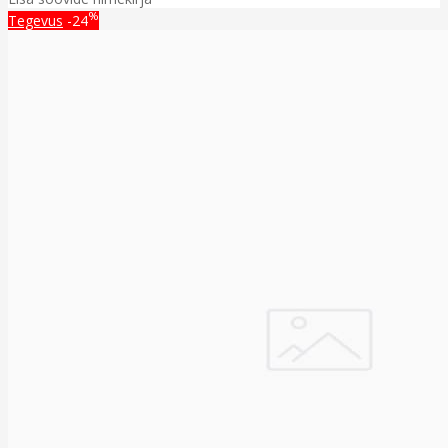
%
Tegevus
-24