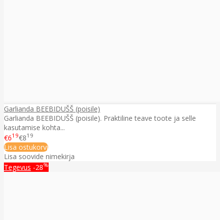
Garlianda BEEBIDUŠŠ (poisile)
Garlianda BEEBIDUŠŠ (poisile). Praktiline teave toote ja selle
kasutamise kohta...
19
19
€6
€8
Lisa ostukorvi
Lisa soovide nimekirja
%
Tegevus
-28