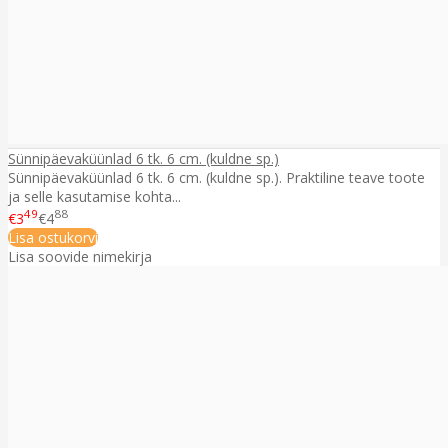
Sünnipäevaküünlad 6 tk. 6 cm. (kuldne sp.)
Sünnipäevaküünlad 6 tk. 6 cm. (kuldne sp.). Praktiline teave toote
ja selle kasutamise kohta...
49
88
€3
€4
Lisa ostukorvi
Lisa soovide nimekirja