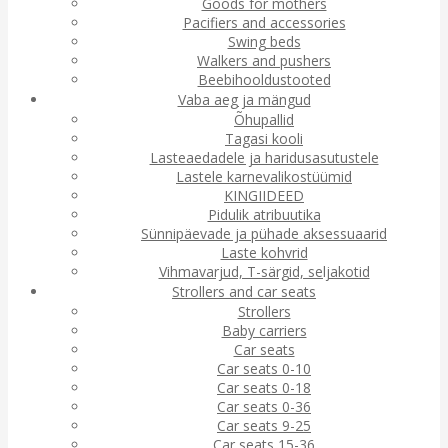
Goods for mothers
Pacifiers and accessories
Swing beds
Walkers and pushers
Beebihooldustooted
Vaba aeg ja mängud
Õhupallid
Tagasi kooli
Lasteaedadele ja haridusasutustele
Lastele karnevalikostüümid
KINGIIDEED
Pidulik atribuutika
Sünnipäevade ja pühade aksessuaarid
Laste kohvrid
Vihmavarjud, T-särgid, seljakotid
Strollers and car seats
Strollers
Baby carriers
Car seats
Car seats 0-10
Car seats 0-18
Car seats 0-36
Car seats 9-25
Car seats 15-36