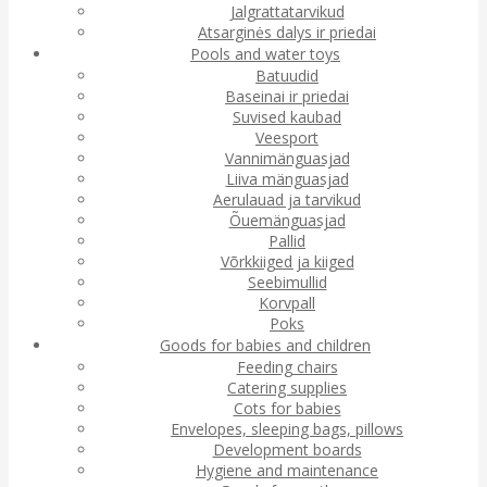
Jalgrattatarvikud
Atsarginės dalys ir priedai
Pools and water toys
Batuudid
Baseinai ir priedai
Suvised kaubad
Veesport
Vannimänguasjad
Liiva mänguasjad
Aerulauad ja tarvikud
Õuemänguasjad
Pallid
Võrkkiiged ja kiiged
Seebimullid
Korvpall
Poks
Goods for babies and children
Feeding chairs
Catering supplies
Cots for babies
Envelopes, sleeping bags, pillows
Development boards
Hygiene and maintenance