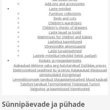
Add-ons and accessories
Laste mööbel
Furniture collections
Beds and cots
Children's wardrobes
Children's chests of drawers
Laste lauad ja toolid
Mattresses for children and babies
Lastetoa kaunistused
Võrevoodite aksessuaarid
Laste turvameetmed
Lastele mõeldud tekstiilid (tekid, padjad)
Koduks ja majapidamiseks
Aiakaubad
Aktiivne vaba aeg
Autotarvikud
Dažādas preces
Elektroonilised seadmed
Ilu ja tervis
Kalakaubad
Kleepuvad
viimistluskiled
Köögiriistad
Lemmikloomade tarvikud
Majapidamistarbed
Muud kaubad
Telefoni tarvikud
Termomeetrid
Tööriistad
Turism
Valgustus ja kaunistused
Vannitooted
Sünnipäevade ja pühade