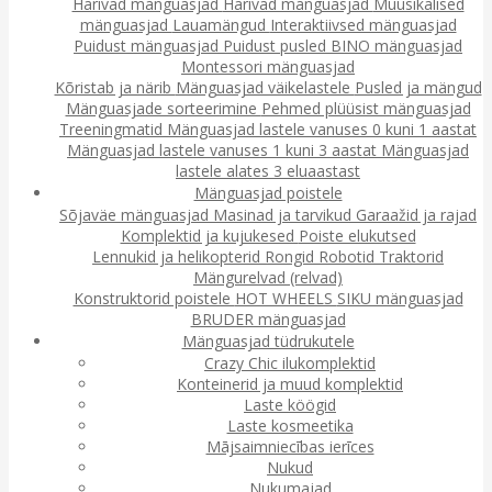
Harivad mänguasjad
Harivad mänguasjad
Muusikalised
mänguasjad
Lauamängud
Interaktiivsed mänguasjad
Puidust mänguasjad
Puidust pusled
BINO mänguasjad
Montessori mänguasjad
Kõristab ja närib
Mänguasjad väikelastele
Pusled ja mängud
Mänguasjade sorteerimine
Pehmed plüüsist mänguasjad
Treeningmatid
Mänguasjad lastele vanuses 0 kuni 1 aastat
Mänguasjad lastele vanuses 1 kuni 3 aastat
Mänguasjad
lastele alates 3 eluaastast
Mänguasjad poistele
Sõjaväe mänguasjad
Masinad ja tarvikud
Garaažid ja rajad
Komplektid ja kujukesed
Poiste elukutsed
Lennukid ja helikopterid
Rongid
Robotid
Traktorid
Mängurelvad (relvad)
Konstruktorid poistele
HOT WHEELS
SIKU mänguasjad
BRUDER mänguasjad
Mänguasjad tüdrukutele
Crazy Chic ilukomplektid
Konteinerid ja muud komplektid
Laste köögid
Laste kosmeetika
Mājsaimniecības ierīces
Nukud
Nukumajad