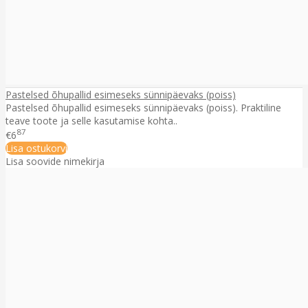
Pastelsed õhupallid esimeseks sünnipäevaks (poiss)
Pastelsed õhupallid esimeseks sünnipäevaks (poiss). Praktiline
teave toote ja selle kasutamise kohta..
87
€6
Lisa ostukorvi
Lisa soovide nimekirja