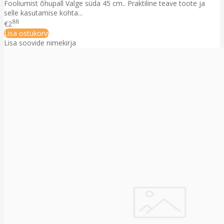
Fooliumist õhupall Valge süda 45 cm.. Praktiline teave toote ja
selle kasutamise kohta...
88
€2
Lisa ostukorvi
Lisa soovide nimekirja