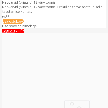
Näovärvid (pliiatsid) 12 värvitoonis
Näovärvid (pliiatsid) 12 värvitoonis. Praktiline teave toote ja selle
kasutamise kohta...
88
€6
Lisa ostukorvi
Lisa soovide nimekirja
%
Tegevus
-33