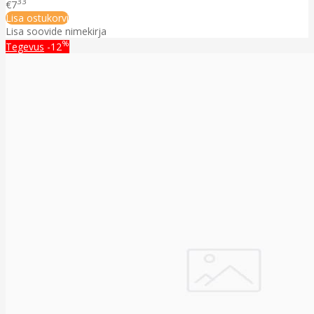
33
€7
Lisa ostukorvi
Lisa soovide nimekirja
%
Tegevus
-12