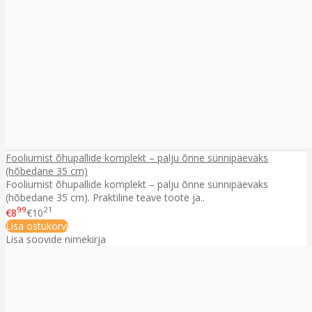
Fooliumist õhupallide komplekt – palju õnne sünnipäevaks
(hõbedane 35 cm)
Fooliumist õhupallide komplekt – palju õnne sünnipäevaks
(hõbedane 35 cm). Praktiline teave toote ja..
99
21
€8
€10
Lisa ostukorvi
Lisa soovide nimekirja