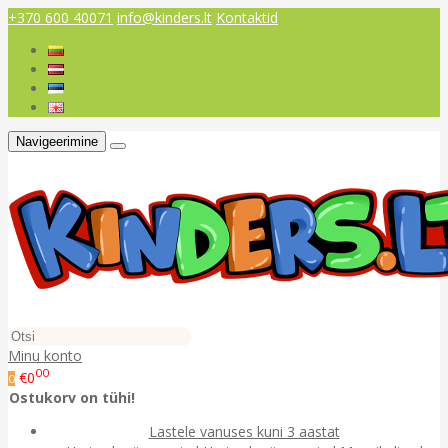
+370 600 40071
info@kinders.lt
Kontaktid
Navigeerimine
Minu konto
00
€0
0
Ostukorv on tühi!
Lastele vanuses kuni 3 aastat