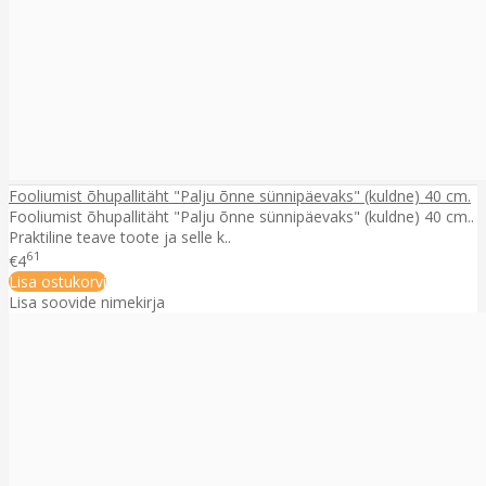
Fooliumist õhupallitäht "Palju õnne sünnipäevaks" (kuldne) 40 cm.
Fooliumist õhupallitäht "Palju õnne sünnipäevaks" (kuldne) 40 cm..
Praktiline teave toote ja selle k..
61
€4
Lisa ostukorvi
Lisa soovide nimekirja