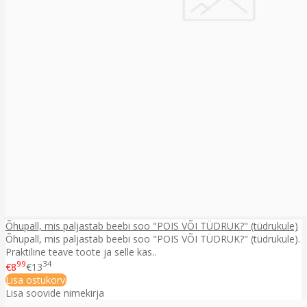
Õhupall, mis paljastab beebi soo "POIS VÕI TÜDRUK?" (tüdrukule)
Õhupall, mis paljastab beebi soo "POIS VÕI TÜDRUK?" (tüdrukule).
Praktiline teave toote ja selle kas..
99
34
€8
€13
Lisa ostukorvi
Lisa soovide nimekirja