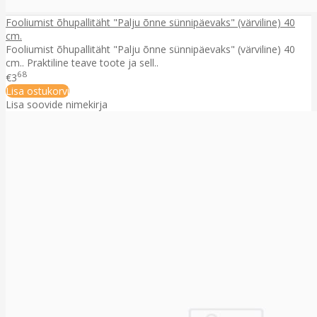
Fooliumist õhupallitäht "Palju õnne sünnipäevaks" (värviline) 40
cm.
Fooliumist õhupallitäht "Palju õnne sünnipäevaks" (värviline) 40
cm.. Praktiline teave toote ja sell..
68
€3
Lisa ostukorvi
Lisa soovide nimekirja