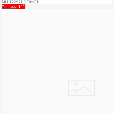
Lisa soovide nimekirja
%
Tegevus
-12