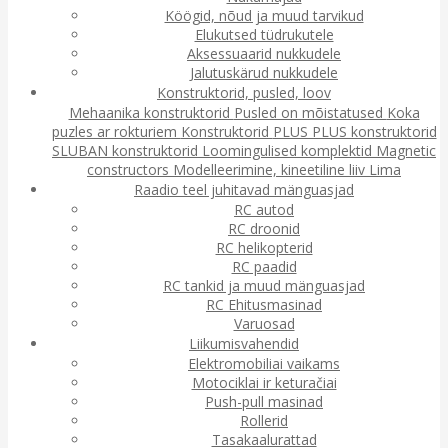
Köögid, nõud ja muud tarvikud
Elukutsed tüdrukutele
Aksessuaarid nukkudele
Jalutuskärud nukkudele
Konstruktorid, pusled, loov
Mehaanika konstruktorid
Pusled on mõistatused
Koka
puzles ar rokturiem
Konstruktorid
PLUS PLUS konstruktorid
SLUBAN konstruktorid
Loomingulised komplektid
Magnetic
constructors
Modelleerimine, kineetiline liiv
Lima
Raadio teel juhitavad mänguasjad
RC autod
RC droonid
RC helikopterid
RC paadid
RC tankid ja muud mänguasjad
RC Ehitusmasinad
Varuosad
Liikumisvahendid
Elektromobiliai vaikams
Motociklai ir keturačiai
Push-pull masinad
Rollerid
Tasakaalurattad