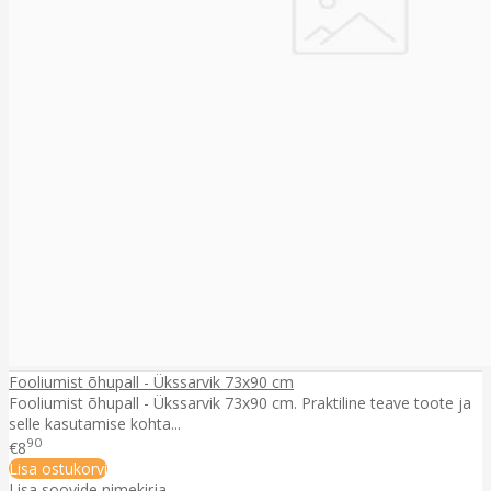
Fooliumist õhupall - Ükssarvik 73x90 cm
Fooliumist õhupall - Ükssarvik 73x90 cm. Praktiline teave toote ja
selle kasutamise kohta...
90
€8
Lisa ostukorvi
Lisa soovide nimekirja