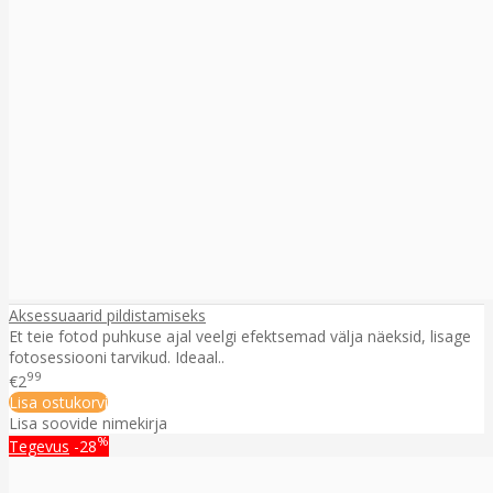
Aksessuaarid pildistamiseks
Et teie fotod puhkuse ajal veelgi efektsemad välja näeksid, lisage
fotosessiooni tarvikud. Ideaal..
99
€2
Lisa ostukorvi
Lisa soovide nimekirja
%
Tegevus
-28