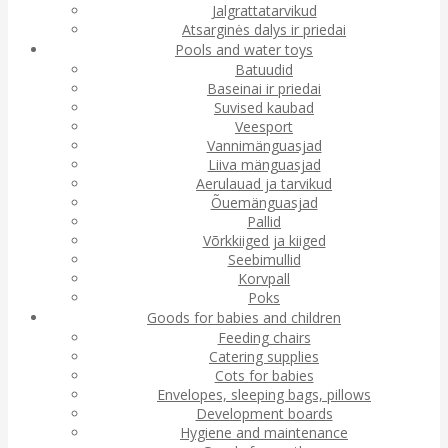
Jalgrattatarvikud
Atsarginės dalys ir priedai
Pools and water toys
Batuudid
Baseinai ir priedai
Suvised kaubad
Veesport
Vannimänguasjad
Liiva mänguasjad
Aerulauad ja tarvikud
Õuemänguasjad
Pallid
Võrkkiiged ja kiiged
Seebimullid
Korvpall
Poks
Goods for babies and children
Feeding chairs
Catering supplies
Cots for babies
Envelopes, sleeping bags, pillows
Development boards
Hygiene and maintenance