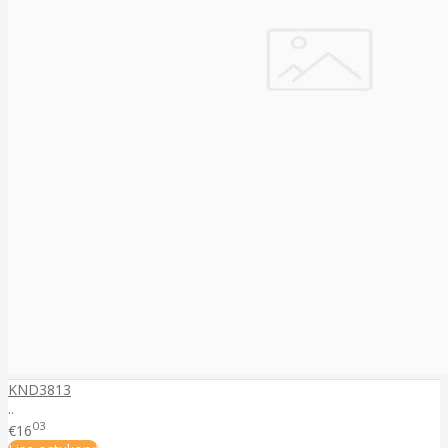
KND3813
..
03
€16