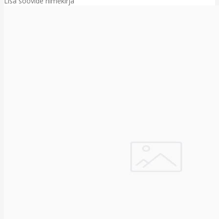
Lisa soovide nimekirja