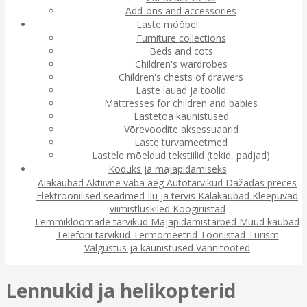
Add-ons and accessories
Laste mööbel
Furniture collections
Beds and cots
Children's wardrobes
Children's chests of drawers
Laste lauad ja toolid
Mattresses for children and babies
Lastetoa kaunistused
Võrevoodite aksessuaarid
Laste turvameetmed
Lastele mõeldud tekstiilid (tekid, padjad)
Koduks ja majapidamiseks
Aiakaubad
Aktiivne vaba aeg
Autotarvikud
Dažādas preces
Elektroonilised seadmed
Ilu ja tervis
Kalakaubad
Kleepuvad
viimistluskiled
Köögiriistad
Lemmikloomade tarvikud
Majapidamistarbed
Muud kaubad
Telefoni tarvikud
Termomeetrid
Tööriistad
Turism
Valgustus ja kaunistused
Vannitooted
Lennukid ja helikopterid