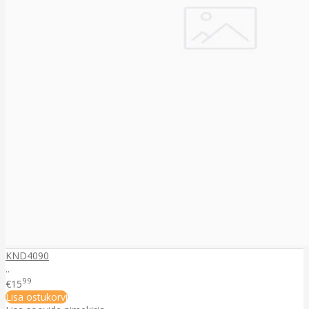
KND4090
..
99
€15
Lisa ostukorvi