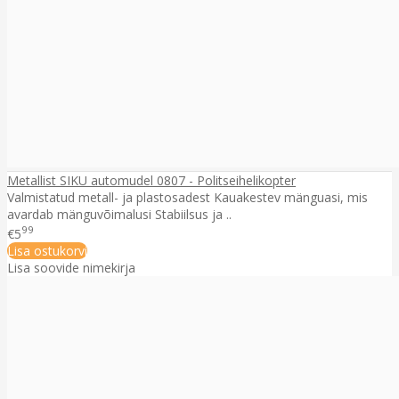
Metallist SIKU automudel 0807 - Politseihelikopter
Valmistatud metall- ja plastosadest Kauakestev mänguasi, mis
avardab mänguvõimalusi Stabiilsus ja ..
99
€5
Lisa ostukorvi
Lisa soovide nimekirja