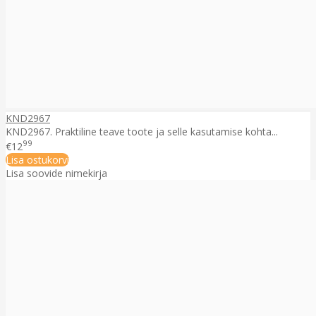
KND2967
KND2967. Praktiline teave toote ja selle kasutamise kohta...
99
€12
Lisa ostukorvi
Lisa soovide nimekirja