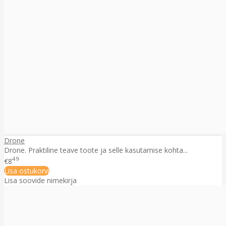
Drone
Drone. Praktiline teave toote ja selle kasutamise kohta...
49
€8
Lisa ostukorvi
Lisa soovide nimekirja