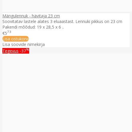
Mängulennuk - hävitaja 23 cm
Soovitatav lastele alates 3 eluaastast. Lennuki pikkus on 23 cm
Pakendi mõõdud: 19 x 28,5 x 6 ..
73
€5
Lisa ostukorvi
Lisa soovide nimekirja
%
Tegevus
-37