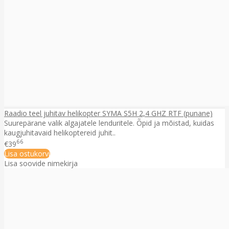
Raadio teel juhitav helikopter SYMA S5H 2,4 GHZ RTF (punane)
Suurepärane valik algajatele lenduritele. Õpid ja mõistad, kuidas
kaugjuhitavaid helikoptereid juhit..
66
€39
Lisa ostukorvi
Lisa soovide nimekirja