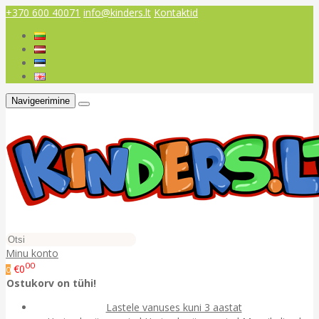
+370 600 40071
info@kinders.lt
Kontaktid
Navigeerimine
Minu konto
00
€0
0
Ostukorv on tühi!
Lastele vanuses kuni 3 aastat