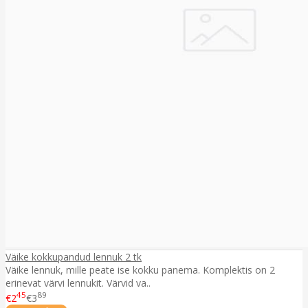
Väike kokkupandud lennuk 2 tk
Väike lennuk, mille peate ise kokku panema. Komplektis on 2
erinevat värvi lennukit. Värvid va..
45
89
€2
€3