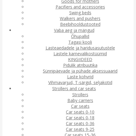
Goods for mothers
Pacifiers and accessories
Swing beds
Walkers and pushers
Beebihooldustooted
Vaba aeg ja mängud
Õhupallid
Tagasi kooli
Lasteaedadele ja haridusasutustele
Lastele karnevalikostüümid
KINGIIDEED
Pidulik atribuutika
Sünnipäevade ja pühade aksessuaarid
Laste kohvrid
Vihmavarjud, T-särgid, seljakotid
Strollers and car seats
Strollers
Baby carriers
Car seats
Car seats 0-10
Car seats 0-18
Car seats 0-36
Car seats 9-25
Car seats 15-36