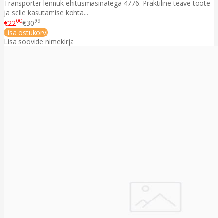
Transporter lennuk ehitusmasinatega 4776. Praktiline teave toote
ja selle kasutamise kohta...
00
99
€22
€30
Lisa ostukorvi
Lisa soovide nimekirja