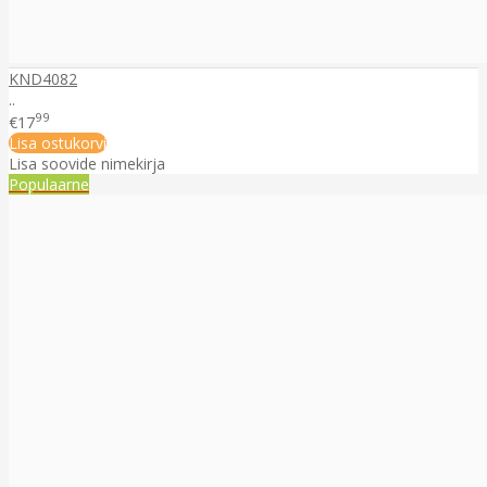
KND4082
..
99
€17
Lisa ostukorvi
Lisa soovide nimekirja
Populaarne