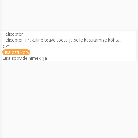
Helicopter
Helicopter. Praktiline teave toote ja selle kasutamise kohta...
49
€7
Lisa ostukorvi
Lisa soovide nimekirja