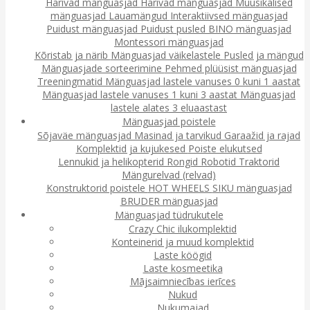
Harivad mänguasjad
Harivad mänguasjad
Muusikalised
mänguasjad
Lauamängud
Interaktiivsed mänguasjad
Puidust mänguasjad
Puidust pusled
BINO mänguasjad
Montessori mänguasjad
Kõristab ja närib
Mänguasjad väikelastele
Pusled ja mängud
Mänguasjade sorteerimine
Pehmed plüüsist mänguasjad
Treeningmatid
Mänguasjad lastele vanuses 0 kuni 1 aastat
Mänguasjad lastele vanuses 1 kuni 3 aastat
Mänguasjad
lastele alates 3 eluaastast
Mänguasjad poistele
Sõjaväe mänguasjad
Masinad ja tarvikud
Garaažid ja rajad
Komplektid ja kujukesed
Poiste elukutsed
Lennukid ja helikopterid
Rongid
Robotid
Traktorid
Mängurelvad (relvad)
Konstruktorid poistele
HOT WHEELS
SIKU mänguasjad
BRUDER mänguasjad
Mänguasjad tüdrukutele
Crazy Chic ilukomplektid
Konteinerid ja muud komplektid
Laste köögid
Laste kosmeetika
Mājsaimniecības ierīces
Nukud
Nukumajad