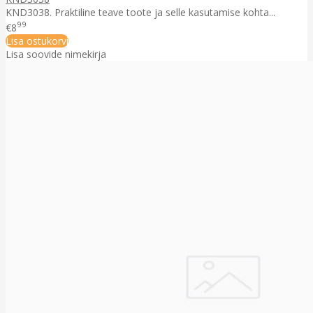
KND3038. Praktiline teave toote ja selle kasutamise kohta...
99
€8
Lisa ostukorvi
Lisa soovide nimekirja