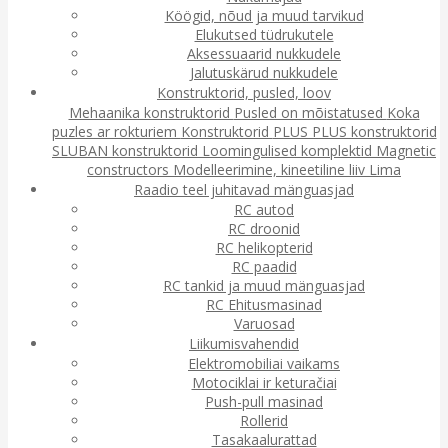
Köögid, nõud ja muud tarvikud
Elukutsed tüdrukutele
Aksessuaarid nukkudele
Jalutuskärud nukkudele
Konstruktorid, pusled, loov
Mehaanika konstruktorid
Pusled on mõistatused
Koka
puzles ar rokturiem
Konstruktorid
PLUS PLUS konstruktorid
SLUBAN konstruktorid
Loomingulised komplektid
Magnetic
constructors
Modelleerimine, kineetiline liiv
Lima
Raadio teel juhitavad mänguasjad
RC autod
RC droonid
RC helikopterid
RC paadid
RC tankid ja muud mänguasjad
RC Ehitusmasinad
Varuosad
Liikumisvahendid
Elektromobiliai vaikams
Motociklai ir keturačiai
Push-pull masinad
Rollerid
Tasakaalurattad