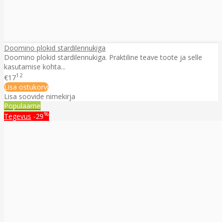
Doomino plokid stardilennukiga
Doomino plokid stardilennukiga. Praktiline teave toote ja selle
kasutamise kohta...
12
€17
Lisa ostukorvi
Lisa soovide nimekirja
Populaarne
%
Tegevus
-29