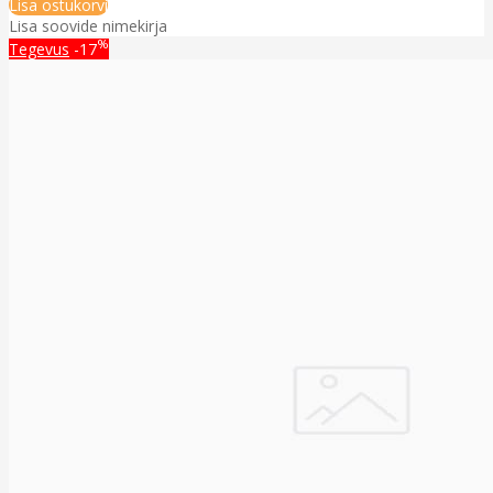
Lisa ostukorvi
Lisa soovide nimekirja
%
Tegevus
-17