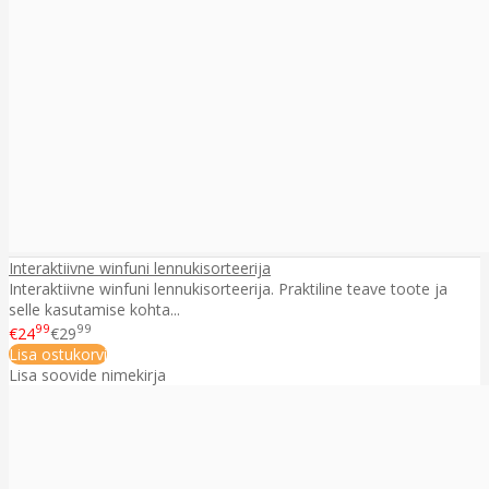
Interaktiivne winfuni lennukisorteerija
Interaktiivne winfuni lennukisorteerija. Praktiline teave toote ja
selle kasutamise kohta...
99
99
€24
€29
Lisa ostukorvi
Lisa soovide nimekirja