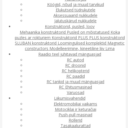
Köögid, nõud ja muud tarvikud
Elukutsed tüdrukutele
Aksessuaarid nukkudele
Jalutuskärud nukkudele
Konstruktorid, pusled, loov
Mehaanika konstruktorid
Pusled on mõistatused
Koka
puzles ar rokturiem
Konstruktorid
PLUS PLUS konstruktorid
SLUBAN konstruktorid
Loomingulised komplektid
Magnetic
constructors
Modelleerimine, kineetiline liiv
Lima
Raadio teel juhitavad mänguasjad
RC autod
RC droonid
RC helikopterid
RC paadid
RC tankid ja muud mänguasjad
RC Ehitusmasinad
Varuosad
Liikumisvahendid
Elektromobiliai vaikams
Motociklai ir keturačiai
Push-pull masinad
Rollerid
Tasakaalurattad