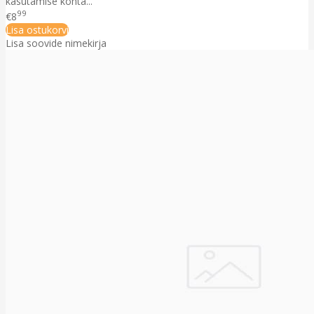
kasutamise kohta...
99
€8
Lisa ostukorvi
Lisa soovide nimekirja