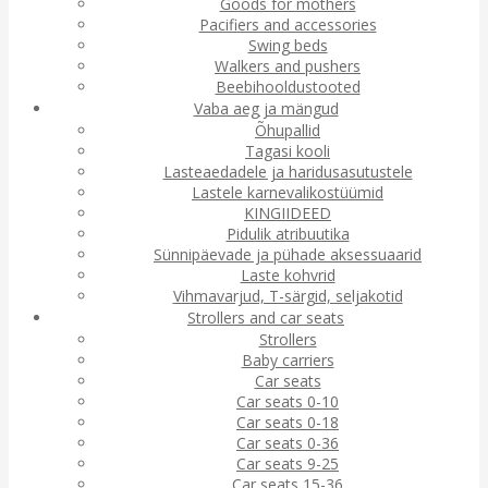
Goods for mothers
Pacifiers and accessories
Swing beds
Walkers and pushers
Beebihooldustooted
Vaba aeg ja mängud
Õhupallid
Tagasi kooli
Lasteaedadele ja haridusasutustele
Lastele karnevalikostüümid
KINGIIDEED
Pidulik atribuutika
Sünnipäevade ja pühade aksessuaarid
Laste kohvrid
Vihmavarjud, T-särgid, seljakotid
Strollers and car seats
Strollers
Baby carriers
Car seats
Car seats 0-10
Car seats 0-18
Car seats 0-36
Car seats 9-25
Car seats 15-36