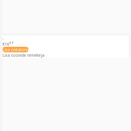
..
63
€16
Lisa ostukorvi
Lisa soovide nimekirja