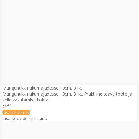
Mängunukk nukumajadesse 10cm, 3 tk.
Mängunukk nukumajadesse 10cm, 3 tk.. Praktiline teave toote ja
selle kasutamise kohta...
41
€5
Lisa ostukorvi
Lisa soovide nimekirja