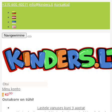
+370 600 40071
info@kinders.lt
Kontaktid
Navigeerimine
Minu konto
00
€0
0
Ostukorv on tühi!
Lastele vanuses kuni 3 aastat