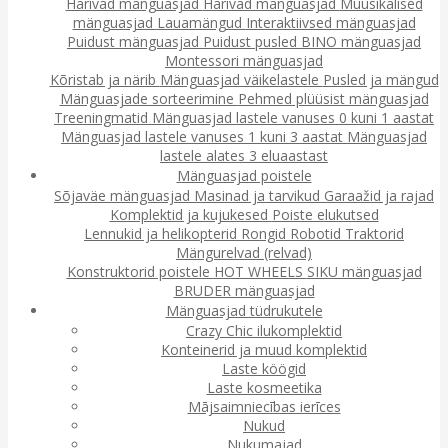
Harivad mänguasjad
Harivad mänguasjad
Muusikalised
mänguasjad
Lauamängud
Interaktiivsed mänguasjad
Puidust mänguasjad
Puidust pusled
BINO mänguasjad
Montessori mänguasjad
Kõristab ja närib
Mänguasjad väikelastele
Pusled ja mängud
Mänguasjade sorteerimine
Pehmed plüüsist mänguasjad
Treeningmatid
Mänguasjad lastele vanuses 0 kuni 1 aastat
Mänguasjad lastele vanuses 1 kuni 3 aastat
Mänguasjad
lastele alates 3 eluaastast
Mänguasjad poistele
Sõjaväe mänguasjad
Masinad ja tarvikud
Garaažid ja rajad
Komplektid ja kujukesed
Poiste elukutsed
Lennukid ja helikopterid
Rongid
Robotid
Traktorid
Mängurelvad (relvad)
Konstruktorid poistele
HOT WHEELS
SIKU mänguasjad
BRUDER mänguasjad
Mänguasjad tüdrukutele
Crazy Chic ilukomplektid
Konteinerid ja muud komplektid
Laste köögid
Laste kosmeetika
Mājsaimniecības ierīces
Nukud
Nukumajad