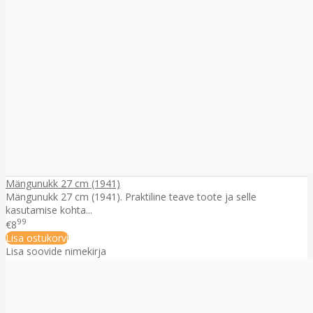
Mängunukk 27 cm (1941)
Mängunukk 27 cm (1941). Praktiline teave toote ja selle
kasutamise kohta...
99
€8
Lisa ostukorvi
Lisa soovide nimekirja