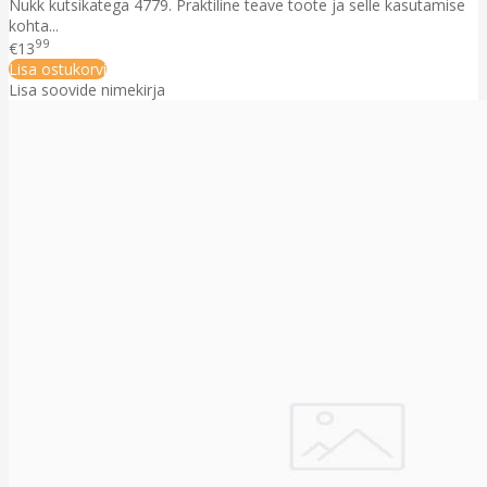
Nukk kutsikatega 4779. Praktiline teave toote ja selle kasutamise
kohta...
99
€13
Lisa ostukorvi
Lisa soovide nimekirja