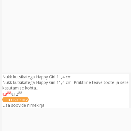
Nukk kutsikatega Happy Girl 11,4 cm
Nukk kutsikatega Happy Girl 11,4 cm. Praktiline teave toote ja selle
kasutamise kohta...
88
88
€8
€12
Lisa ostukorvi
Lisa soovide nimekirja