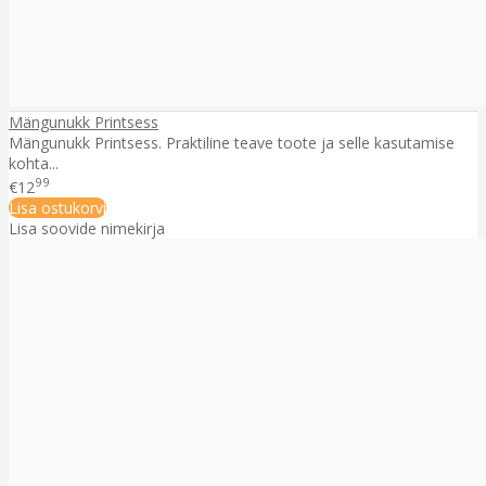
Mängunukk Printsess
Mängunukk Printsess. Praktiline teave toote ja selle kasutamise
kohta...
99
€12
Lisa ostukorvi
Lisa soovide nimekirja