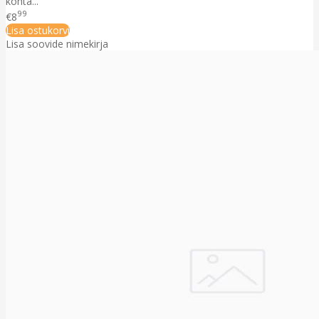
kohta...
99
€8
Lisa ostukorvi
Lisa soovide nimekirja