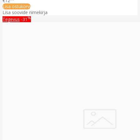
€12
Lisa ostukorvi
Lisa soovide nimekirja
%
Tegevus
-31