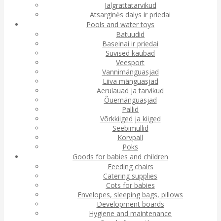
Jalgrattatarvikud
Atsarginės dalys ir priedai
Pools and water toys
Batuudid
Baseinai ir priedai
Suvised kaubad
Veesport
Vannimänguasjad
Liiva mänguasjad
Aerulauad ja tarvikud
Õuemänguasjad
Pallid
Võrkkiiged ja kiiged
Seebimullid
Korvpall
Poks
Goods for babies and children
Feeding chairs
Catering supplies
Cots for babies
Envelopes, sleeping bags, pillows
Development boards
Hygiene and maintenance