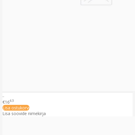
..
63
€16
Lisa ostukorvi
Lisa soovide nimekirja