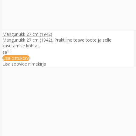
Mängunukk 27 cm (1942)
Mängunukk 27 cm (1942). Praktiline teave toote ja selle
kasutamise kohta...
99
€8
Lisa ostukorvi
Lisa soovide nimekirja