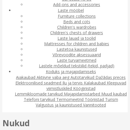
Add-ons and accessories
Laste mööbel
Furniture collections
Beds and cots
Children's wardrobes
Children's chests of drawers
Laste lauad ja toolid
Mattresses for children and babies
Lastetoa kaunistused
Võrevoodite aksessuaarid
Laste turvameetmed
Lastele mõeldud tekstiilid (tekid, padjad)
Koduks ja majapidamiseks
Aiakaubad
Aktiivne vaba aeg
Autotarvikud
Dažādas preces
Elektroonilised seadmed
Ilu ja tervis
Kalakaubad
Kleepuvad
viimistluskiled
Köögiriistad
Lemmikloomade tarvikud
Majapidamistarbed
Muud kaubad
Telefoni tarvikud
Termomeetrid
Tööriistad
Turism
Valgustus ja kaunistused
Vannitooted
Nukud