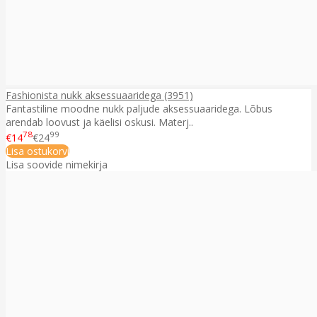
Fashionista nukk aksessuaaridega (3951)
Fantastiline moodne nukk paljude aksessuaaridega. Lõbus
arendab loovust ja käelisi oskusi. Materj..
78
99
€14
€24
Lisa ostukorvi
Lisa soovide nimekirja