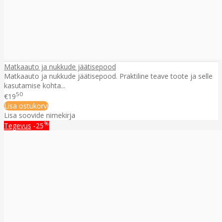
Matkaauto ja nukkude jäätisepood
Matkaauto ja nukkude jäätisepood. Praktiline teave toote ja selle
kasutamise kohta...
50
€19
Lisa ostukorvi
Lisa soovide nimekirja
%
Tegevus
-25