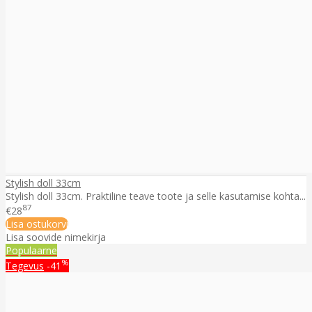
Stylish doll 33cm
Stylish doll 33cm. Praktiline teave toote ja selle kasutamise kohta...
87
€28
Lisa ostukorvi
Lisa soovide nimekirja
Populaarne
%
Tegevus
-41