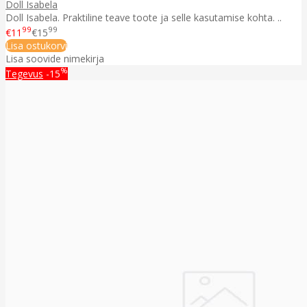
Doll Isabela
Doll Isabela. Praktiline teave toote ja selle kasutamise kohta. ..
99
99
€11
€15
Lisa ostukorvi
Lisa soovide nimekirja
%
Tegevus
-15