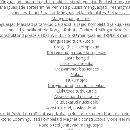
 mänguasjad
Lauamängud
Interaktiivsed mänguasjad
Puidust mängua
Mänguasjade sorteerimine
Pehmed plüüsist mänguasjad
Treeningma
vanuses 1 kuni 3 aastat
Mänguasjad lastele alates 3 eluaastast
Mänguasjad poistele
nguasjad
Masinad ja tarvikud
Garaažid ja rajad
Komplektid ja kujuke
Lennukid ja helikopterid
Rongid
Robotid
Traktorid
Mängurelvad (rel
Konstruktorid poistele
HOT WHEELS
SIKU mänguasjad
BRUDER mäng
Mänguasjad tüdrukutele
Crazy Chic ilukomplektid
Konteinerid ja muud komplektid
Laste köögid
Laste kosmeetika
Mājsaimniecības ierīces
Nukud
Nukumajad
Köögid, nõud ja muud tarvikud
Elukutsed tüdrukutele
Aksessuaarid nukkudele
Jalutuskärud nukkudele
Konstruktorid, pusled, loov
ktorid
Pusled on mõistatused
Koka puzles ar rokturiem
Konstruktori
ktorid
Loomingulised komplektid
Magnetic constructors
Modelleerimin
Raadio teel juhitavad mänguasjad