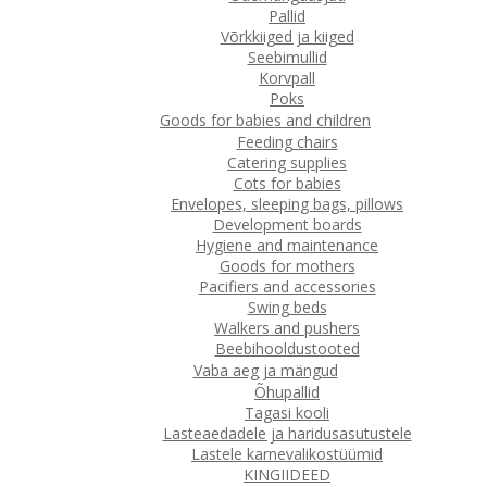
Pallid
Võrkkiiged ja kiiged
Seebimullid
Korvpall
Poks
Goods for babies and children
Feeding chairs
Catering supplies
Cots for babies
Envelopes, sleeping bags, pillows
Development boards
Hygiene and maintenance
Goods for mothers
Pacifiers and accessories
Swing beds
Walkers and pushers
Beebihooldustooted
Vaba aeg ja mängud
Õhupallid
Tagasi kooli
Lasteaedadele ja haridusasutustele
Lastele karnevalikostüümid
KINGIIDEED