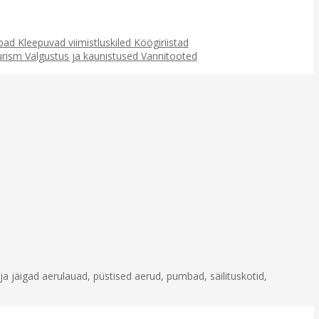
ubad
Kleepuvad viimistluskiled
Köögiriistad
urism
Valgustus ja kaunistused
Vannitooted
ja jäigad aerulauad, püstised aerud, pumbad, säilituskotid,