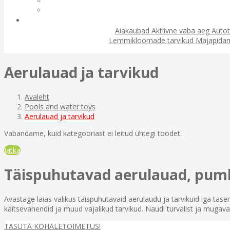
Aiakaubad
Aktiivne vaba aeg
Autot
Lemmikloomade tarvikud
Majapida
Aerulauad ja tarvikud
Avaleht
Pools and water toys
Aerulauad ja tarvikud
Vabandame, kuid kategooriast ei leitud ühtegi toodet.
Jätka
Täispuhutavad aerulauad, pumb
Avastage laias valikus täispuhutavaid aerulaudu ja tarvikuid iga tas
kaitsevahendid ja muud vajalikud tarvikud. Naudi turvalist ja mugav
TASUTA KOHALETOIMETUS!