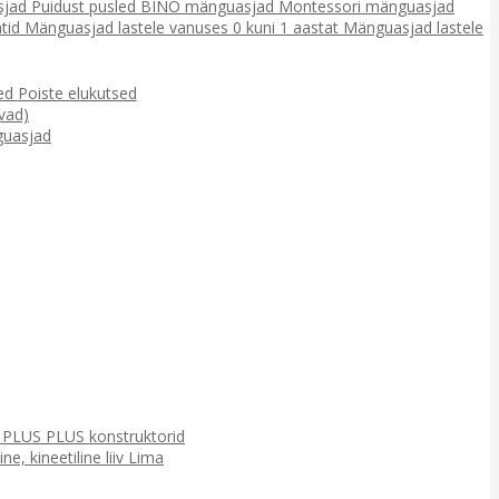
sjad
Puidust pusled
BINO mänguasjad
Montessori mänguasjad
tid
Mänguasjad lastele vanuses 0 kuni 1 aastat
Mänguasjad lastele
sed
Poiste elukutsed
vad)
uasjad
d
PLUS PLUS konstruktorid
e, kineetiline liiv
Lima