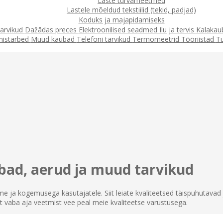
Laste turvameetmed
Lastele mõeldud tekstiilid (tekid, padjad)
Koduks ja majapidamiseks
arvikud
Dažādas preces
Elektroonilised seadmed
Ilu ja tervis
Kalaka
mistarbed
Muud kaubad
Telefoni tarvikud
Termomeetrid
Tööriistad
T
ad, aerud ja muud tarvikud
eme ja kogemusega kasutajatele. Siit leiate kvaliteetsed täispuhutavad 
at vaba aja veetmist vee peal meie kvaliteetse varustusega.