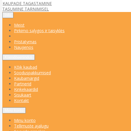
KAUPADE TAGASTAMINE
TASUMINE TARNIMISEL
Info
Meist
Pirkimo sąlygos ir taisyklės
Pristatymas
Naujienos
Klienditeenindus
Kõik kaubad
Sooduspakkumised
Kaubamärgid
Partnerid
Kinkekaardid
Sisukaart
Kontakt
Minu konto
Minu konto
Tellimuste ajalugu