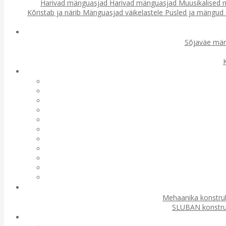
Harivad mänguasjad
Harivad mänguasjad
Muusikalised
Kõristab ja närib
Mänguasjad väikelastele
Pusled ja mängud
Sõjaväe mä
Mehaanika konstru
SLUBAN konstru