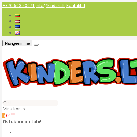
+370 600 40071
info@kinders.lt
Kontaktid
Navigeerimine
Minu konto
00
€0
0
Ostukorv on tühi!