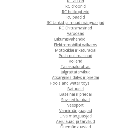
RC autod
RC droonid
RC helikopterid
RC paadid
RC tankid ja muud mänguasjad
RC Ehitusmasinad
Varuosad
Liikumisvahendid
Elektromobiliai vaikams
Motociklai ir keturačiai
Push-pull masinad
Rollerid
Tasakaalurattad
Jalgrattatarvikud
Atsarginės dalys ir priedai
Pools and water toys
Batuudid
Baseinai ir priedai
Suvised kaubad
Veesport
Vannimänguasjad
Liiva mänguasjad
Aerulauad ja tarvikud
Õuemänguasjad