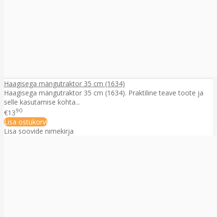
Haagisega mängutraktor 35 cm (1634)
Haagisega mängutraktor 35 cm (1634). Praktiline teave toote ja
selle kasutamise kohta...
90
€13
Lisa ostukorvi
Lisa soovide nimekirja