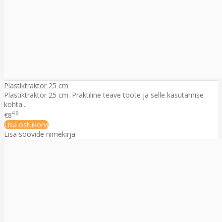
Plastiktraktor 25 cm
Plastiktraktor 25 cm. Praktiline teave toote ja selle kasutamise
kohta...
49
€8
Lisa ostukorvi
Lisa soovide nimekirja