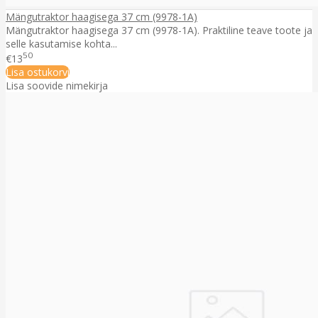
Mängutraktor haagisega 37 cm (9978-1A)
Mängutraktor haagisega 37 cm (9978-1A). Praktiline teave toote ja
selle kasutamise kohta...
50
€13
Lisa ostukorvi
Lisa soovide nimekirja