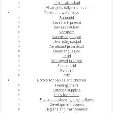
Jalgrattatarvikud
Atsarginės dalys ir priedai
Pools and water toys
Batuudid
Baseinai ir priedai
Suvised kaubad
Veesport
Vannimänguasjad
Liiva mänguasjad
Aerulauad ja tarvikud
Õuemänguasjad
Pallid
Võrkkiiged ja kiiged
Seebimullid
Korvpall
Poks
Goods for babies and children
Feeding chairs
Catering supplies
Cots for babies
Envelopes, sleeping bags, pillows
Development boards
Hygiene and maintenance