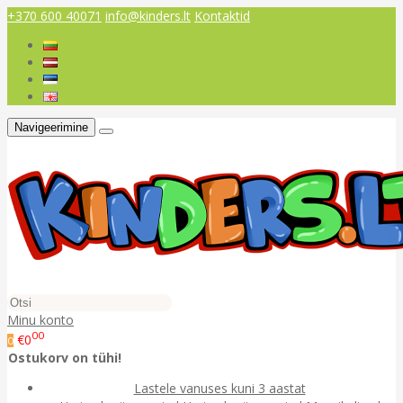
+370 600 40071
info@kinders.lt
Kontaktid
Navigeerimine
Minu konto
00
€0
0
Ostukorv on tühi!
Lastele vanuses kuni 3 aastat