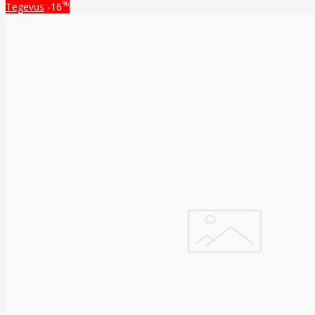
%
Tegevus
-16