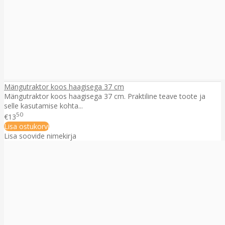
Mängutraktor koos haagisega 37 cm
Mängutraktor koos haagisega 37 cm. Praktiline teave toote ja
selle kasutamise kohta...
50
€13
Lisa ostukorvi
Lisa soovide nimekirja