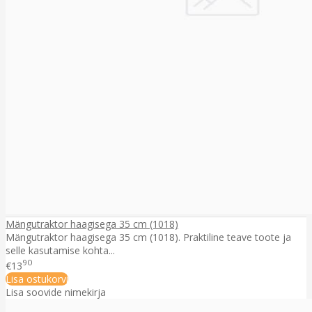
Mängutraktor haagisega 35 cm (1018)
Mängutraktor haagisega 35 cm (1018). Praktiline teave toote ja
selle kasutamise kohta...
90
€13
Lisa ostukorvi
Lisa soovide nimekirja