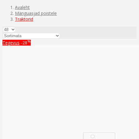
Avaleht
Mänguasjad poistele
Traktorid
%
Tegevus
-28