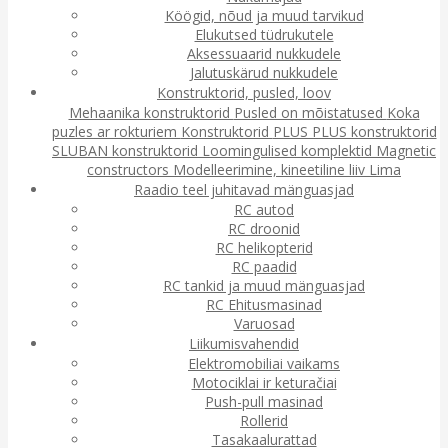
Köögid, nõud ja muud tarvikud
Elukutsed tüdrukutele
Aksessuaarid nukkudele
Jalutuskärud nukkudele
Konstruktorid, pusled, loov
Mehaanika konstruktorid
Pusled on mõistatused
Koka
puzles ar rokturiem
Konstruktorid
PLUS PLUS konstruktorid
SLUBAN konstruktorid
Loomingulised komplektid
Magnetic
constructors
Modelleerimine, kineetiline liiv
Lima
Raadio teel juhitavad mänguasjad
RC autod
RC droonid
RC helikopterid
RC paadid
RC tankid ja muud mänguasjad
RC Ehitusmasinad
Varuosad
Liikumisvahendid
Elektromobiliai vaikams
Motociklai ir keturačiai
Push-pull masinad
Rollerid
Tasakaalurattad