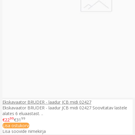
Ekskavaator BRUDER - laadur JCB midi 02427
Ekskavaator BRUDER - laadur JCB midi 02427 Soovitatav lastele
alates 6 eluaastast. ..
99
99
€22
€31
Lisa ostukorvi
Lisa soovide nimekirja