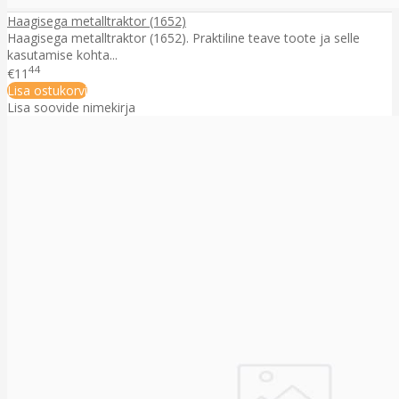
Haagisega metalltraktor (1652)
Haagisega metalltraktor (1652). Praktiline teave toote ja selle
kasutamise kohta...
44
€11
Lisa ostukorvi
Lisa soovide nimekirja