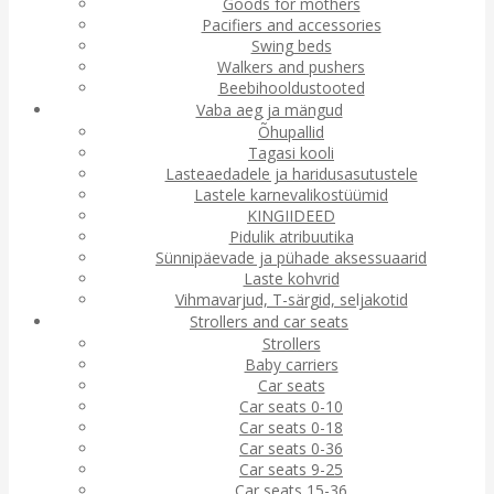
Goods for mothers
Pacifiers and accessories
Swing beds
Walkers and pushers
Beebihooldustooted
Vaba aeg ja mängud
Õhupallid
Tagasi kooli
Lasteaedadele ja haridusasutustele
Lastele karnevalikostüümid
KINGIIDEED
Pidulik atribuutika
Sünnipäevade ja pühade aksessuaarid
Laste kohvrid
Vihmavarjud, T-särgid, seljakotid
Strollers and car seats
Strollers
Baby carriers
Car seats
Car seats 0-10
Car seats 0-18
Car seats 0-36
Car seats 9-25
Car seats 15-36