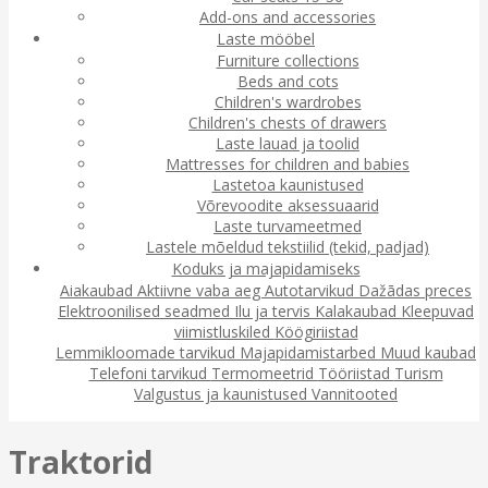
Add-ons and accessories
Laste mööbel
Furniture collections
Beds and cots
Children's wardrobes
Children's chests of drawers
Laste lauad ja toolid
Mattresses for children and babies
Lastetoa kaunistused
Võrevoodite aksessuaarid
Laste turvameetmed
Lastele mõeldud tekstiilid (tekid, padjad)
Koduks ja majapidamiseks
Aiakaubad
Aktiivne vaba aeg
Autotarvikud
Dažādas preces
Elektroonilised seadmed
Ilu ja tervis
Kalakaubad
Kleepuvad
viimistluskiled
Köögiriistad
Lemmikloomade tarvikud
Majapidamistarbed
Muud kaubad
Telefoni tarvikud
Termomeetrid
Tööriistad
Turism
Valgustus ja kaunistused
Vannitooted
Traktorid