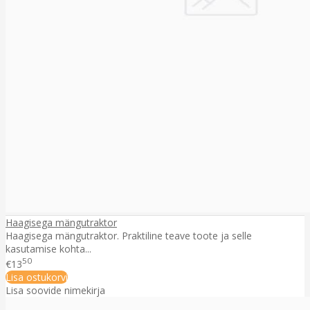
Haagisega mängutraktor
Haagisega mängutraktor. Praktiline teave toote ja selle
kasutamise kohta...
50
€13
Lisa ostukorvi
Lisa soovide nimekirja