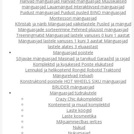
Harivad mänguasjad
Harivad mänguasjad
Muusikalised
mänguasjad
Lauamängud
Interaktiivsed mänguasjad
Puidust mänguasjad
Puidust pusled
BINO mänguasjad
Montessori mänguasjad
Kõristab ja närib
Mänguasjad väikelastele
Pusled ja mängud
Mänguasjade sorteerimine
Pehmed plüüsist mänguasjad
Treeningmatid
Mänguasjad lastele vanuses 0 kuni 1 aastat
Mänguasjad lastele vanuses 1 kuni 3 aastat
Mänguasjad
lastele alates 3 eluaastast
Mänguasjad poistele
Sõjaväe mänguasjad
Masinad ja tarvikud
Garaažid ja rajad
Komplektid ja kujukesed
Poiste elukutsed
Lennukid ja helikopterid
Rongid
Robotid
Traktorid
Mängurelvad (relvad)
Konstruktorid poistele
HOT WHEELS
SIKU mänguasjad
BRUDER mänguasjad
Mänguasjad tüdrukutele
Crazy Chic ilukomplektid
Konteinerid ja muud komplektid
Laste köögid
Laste kosmeetika
Mājsaimniecības ierīces
Nukud
Nukumajad