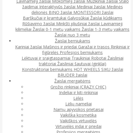
Lavinamieji žaislai
Mokomieji žaislai
Muzikiniai žaislai
Stalo
žaidimai
Interaktyvūs žaislai
Mediniai žaislai
Medinės
dėlionės
BINO žaislai
MONTESSORI žaislai
Barškučiai ir kramtukai
Galvosūkiai
Žaislai kūdikiams
Rūšiavimo žaislai
Minkšti pliušiniai žaislai
Lavinamieji
kilimėliai
Žaislai 0-1 metų vaikams
Žaislai 1-3 metų vaikams
Žaislai nuo 3 metų
Žaislai berniukams
Kariniai žaislai
Mašinos ir priedai
Garažai ir trasos
Rinkiniai ir
figūrėlės
Profesijos berniukams
Lėktuvai ir sraigtasparniai
Traukiniai
Robotai
Žaisliniai
traktoriai
Žaisliniai šautuvai (ginklai)
Konstruktoriai berniukams
HOT WHEELS
SIKU žaislai
BRUDER žaislai
Žaislai mergaitėms
Grožio rinkiniai (CRAZY CHIC)
Indeliai ir kiti rinkiniai
Lėlės
Lėlių nameliai
Namų apyvokos prietaisai
Vaikiška kosmetika
Vaikiškos virtuvėlės
Virtuvėlės indai ir priedai
Profesijos mergaitėms