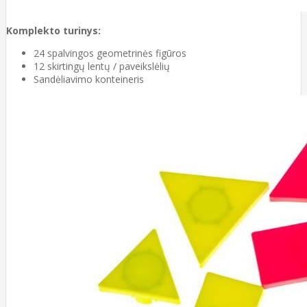
Komplekto turinys:
24 spalvingos geometrinės figūros
12 skirtingų lentų / paveikslėlių
Sandėliavimo konteineris