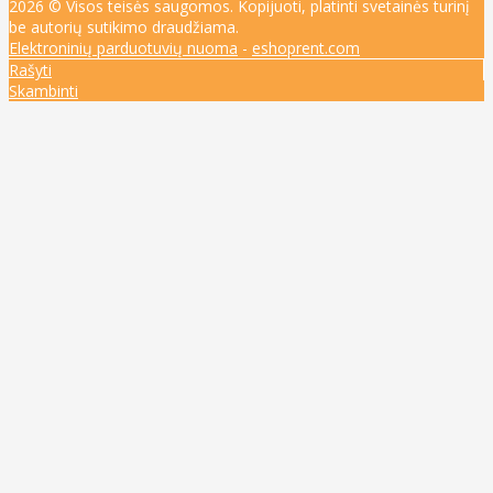
2026 © Visos teisės saugomos. Kopijuoti, platinti svetainės turinį
be autorių sutikimo draudžiama.
Elektroninių parduotuvių nuoma
-
eshoprent.com
Rašyti
Skambinti