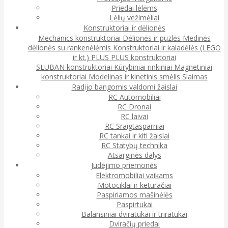
Priedai lėlėms
Lėlių vežimėliai
Konstruktoriai ir dėlionės
Mechanics konstruktoriai
Dėlionės ir puzlės
Medinės
dėlionės su rankenėlėmis
Konstruktoriai ir kaladėlės (LEGO
ir kt.)
PLUS PLUS konstruktoriai
SLUBAN konstruktoriai
Kūrybiniai rinkiniai
Magnetiniai
konstruktoriai
Modelinas ir kinetinis smėlis
Slaimas
Radijo bangomis valdomi žaislai
RC Automobiliai
RC Dronai
RC laivai
RC Sraigtasparniai
RC tankai ir kiti žaislai
RC Statybų technika
Atsarginės dalys
Judėjimo priemonės
Elektromobiliai vaikams
Motociklai ir keturačiai
Paspiriamos mašinėlės
Paspirtukai
Balansiniai dviratukai ir triratukai
Dviračių priedai