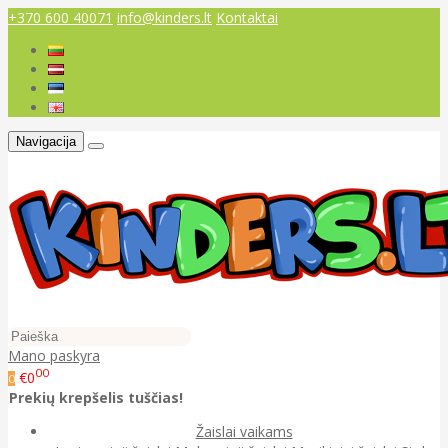
+370 600 40071
info@kinders.lt
Kontaktai
Navigacija
Mano paskyra
00
€0
0
Prekių krepšelis tuščias!
Žaislai vaikams