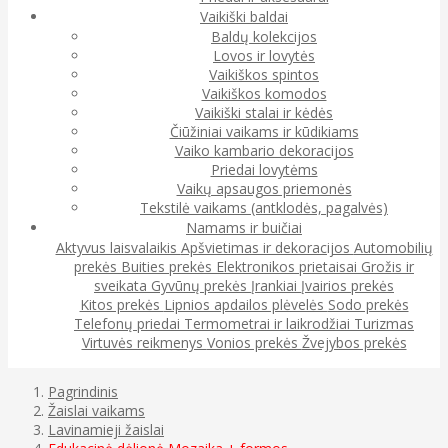
Vaikiški baldai
Baldų kolekcijos
Lovos ir lovytės
Vaikiškos spintos
Vaikiškos komodos
Vaikiški stalai ir kėdės
Čiūžiniai vaikams ir kūdikiams
Vaiko kambario dekoracijos
Priedai lovytėms
Vaikų apsaugos priemonės
Tekstilė vaikams (antklodės, pagalvės)
Namams ir buičiai
Aktyvus laisvalaikis
Apšvietimas ir dekoracijos
Automobilių
prekės
Buities prekės
Elektronikos prietaisai
Grožis ir
sveikata
Gyvūnų prekės
Įrankiai
Įvairios prekės
Kitos prekės
Lipnios apdailos plėvelės
Sodo prekės
Telefonų priedai
Termometrai ir laikrodžiai
Turizmas
Virtuvės reikmenys
Vonios prekės
Žvejybos prekės
Pagrindinis
Žaislai vaikams
Lavinamieji žaislai