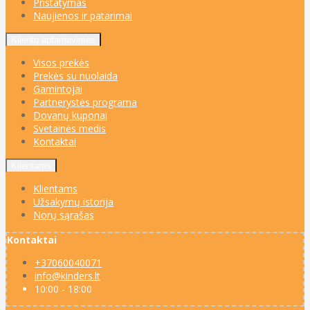
Pristatymas
Naujienos ir patarimai
Klientų aptarnavimas
Visos prekės
Prekės su nuolaida
Gamintojai
Partnerystės programa
Dovanų kuponai
Svetainės medis
Kontaktai
Klientams
Klientams
Užsakymų istorija
Norų sąrašas
Kontaktai
+37060040071
info@kinders.lt
10:00 - 18:00