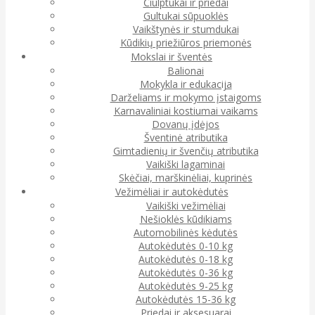
Čiulptukai ir priedai
Gultukai sūpuoklės
Vaikštynės ir stumdukai
Kūdikių priežiūros priemonės
Mokslai ir šventės
Balionai
Mokykla ir edukacija
Darželiams ir mokymo įstaigoms
Karnavaliniai kostiumai vaikams
Dovanų įdėjos
Šventinė atributika
Gimtadienių ir švenčių atributika
Vaikiški lagaminai
Skėčiai, marškinėliai, kuprinės
Vežimėliai ir autokėdutės
Vaikiški vežimėliai
Nešioklės kūdikiams
Automobilinės kėdutės
Autokėdutės 0-10 kg
Autokėdutės 0-18 kg
Autokėdutės 0-36 kg
Autokėdutės 9-25 kg
Autokėdutės 15-36 kg
Priedai ir aksesuarai