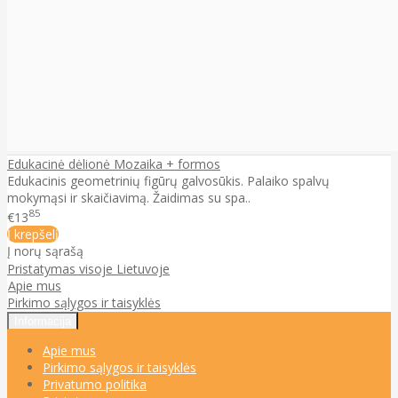
Edukacinė dėlionė Mozaika + formos
Edukacinis geometrinių figūrų galvosūkis. Palaiko spalvų
mokymąsi ir skaičiavimą. Žaidimas su spa..
85
€13
Į krepšelį
Į norų sąrašą
Pristatymas visoje Lietuvoje
Apie mus
Pirkimo sąlygos ir taisyklės
Informacija
Apie mus
Pirkimo sąlygos ir taisyklės
Privatumo politika