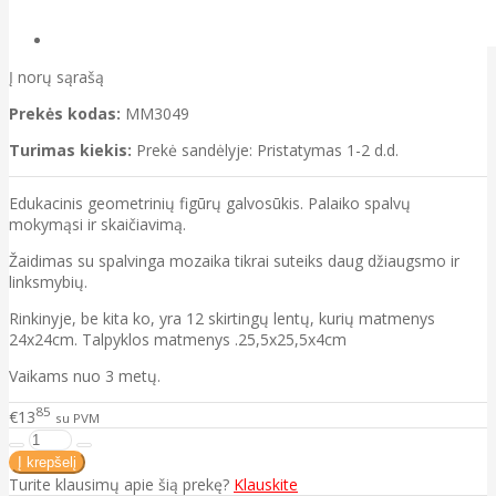
Į norų sąrašą
Prekės kodas:
MM3049
Turimas kiekis:
Prekė sandėlyje: Pristatymas 1-2 d.d.
Edukacinis geometrinių figūrų galvosūkis. Palaiko spalvų
mokymąsi ir skaičiavimą.
Žaidimas su spalvinga mozaika tikrai suteiks daug džiaugsmo ir
linksmybių.
Rinkinyje, be kita ko, yra 12 skirtingų lentų, kurių matmenys
24x24cm. Talpyklos matmenys .25,5x25,5x4cm
Vaikams nuo 3 metų.
85
€13
su PVM
Turite klausimų apie šią prekę?
Klauskite