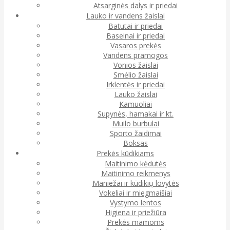
Atsarginės dalys ir priedai
Lauko ir vandens žaislai
Batutai ir priedai
Baseinai ir priedai
Vasaros prekės
Vandens pramogos
Vonios žaislai
Smėlio žaislai
Irklentės ir priedai
Lauko žaislai
Kamuoliai
Supynės, hamakai ir kt.
Muilo burbulai
Sporto žaidimai
Boksas
Prekės kūdikiams
Maitinimo kėdutės
Maitinimo reikmenys
Maniežai ir kūdikių lovytės
Vokeliai ir miegmaišiai
Vystymo lentos
Higiena ir priežiūra
Prekės mamoms