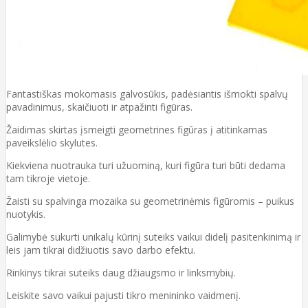
Fantastiškas mokomasis galvosūkis, padėsiantis išmokti spalvų
pavadinimus, skaičiuoti ir atpažinti figūras.
Žaidimas skirtas įsmeigti geometrines figūras į atitinkamas
paveikslėlio skylutes.
Kiekviena nuotrauka turi užuominą, kuri figūra turi būti dedama
tam tikroje vietoje.
Žaisti su spalvinga mozaika su geometrinėmis figūromis – puikus
nuotykis.
Galimybė sukurti unikalų kūrinį suteiks vaikui didelį pasitenkinimą ir
leis jam tikrai didžiuotis savo darbo efektu.
Rinkinys tikrai suteiks daug džiaugsmo ir linksmybių.
Leiskite savo vaikui pajusti tikro menininko vaidmenį.