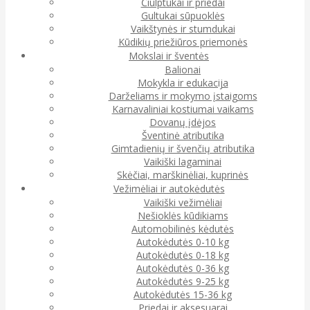
Čiulptukai ir priedai
Gultukai sūpuoklės
Vaikštynės ir stumdukai
Kūdikių priežiūros priemonės
Mokslai ir šventės
Balionai
Mokykla ir edukacija
Darželiams ir mokymo įstaigoms
Karnavaliniai kostiumai vaikams
Dovanų įdėjos
Šventinė atributika
Gimtadienių ir švenčių atributika
Vaikiški lagaminai
Skėčiai, marškinėliai, kuprinės
Vežimėliai ir autokėdutės
Vaikiški vežimėliai
Nešioklės kūdikiams
Automobilinės kėdutės
Autokėdutės 0-10 kg
Autokėdutės 0-18 kg
Autokėdutės 0-36 kg
Autokėdutės 9-25 kg
Autokėdutės 15-36 kg
Priedai ir aksesuarai