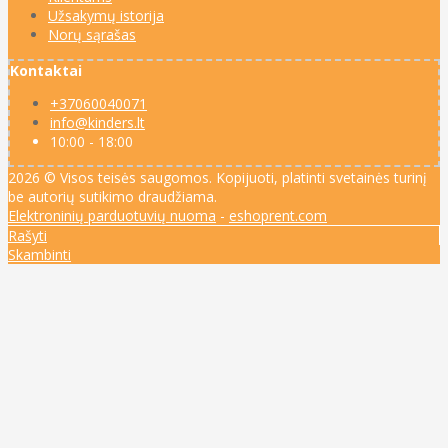
Užsakymų istorija
Norų sąrašas
Kontaktai
+37060040071
info@kinders.lt
10:00 - 18:00
2026 © Visos teisės saugomos. Kopijuoti, platinti svetainės turinį
be autorių sutikimo draudžiama.
Elektroninių parduotuvių nuoma
-
eshoprent.com
Rašyti
Skambinti