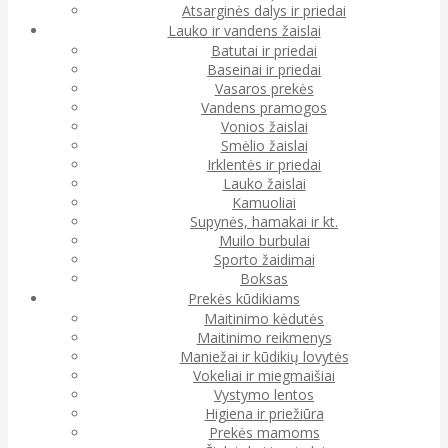
Atsarginės dalys ir priedai
Lauko ir vandens žaislai
Batutai ir priedai
Baseinai ir priedai
Vasaros prekės
Vandens pramogos
Vonios žaislai
Smėlio žaislai
Irklentės ir priedai
Lauko žaislai
Kamuoliai
Supynės, hamakai ir kt.
Muilo burbulai
Sporto žaidimai
Boksas
Prekės kūdikiams
Maitinimo kėdutės
Maitinimo reikmenys
Maniežai ir kūdikių lovytės
Vokeliai ir miegmaišiai
Vystymo lentos
Higiena ir priežiūra
Prekės mamoms