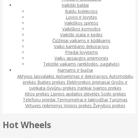
Vaikiški baldai
Baldų kolekcijos
Lovos ir lovytės
Vaikiškos spintos
Vaikiškos komodos
Vaikiški stalai ir kėdės
Čiūžiniai vaikams ir kūdikiams
Vaiko kambario dekoracijos
Priedai lovytėms
Vaikų apsaugos priemonės
Tekstilė vaikams (antklodės, pagalvės)
Namams ir buičiai
Aktyvus laisvalaikis
Apšvietimas ir dekoracijos
Automobilių
prekės
Buities prekės
Elektronikos prietaisai
Grožis ir
sveikata
Gyvūnų prekės
Įrankiai
Įvairios prekės
Kitos prekės
Lipnios apdailos plėvelės
Sodo prekės
Telefonų priedai
Termometrai ir laikrodžiai
Turizmas
Virtuvės reikmenys
Vonios prekės
Žvejybos prekės
Hot Wheels