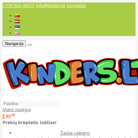
+370 600 40071
info@kinders.lt
Kontaktai
Navigacija
Mano paskyra
00
€0
0
Prekių krepšelis tuščias!
Žaislai vaikams