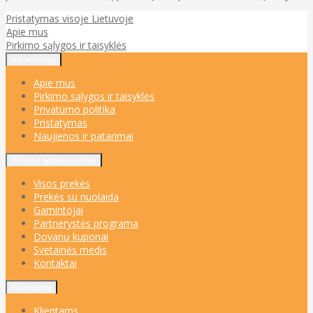
Pristatymas visoje Lietuvoje
Apie mus
Pirkimo sąlygos ir taisyklės
Informacija
Apie mus
Pirkimo sąlygos ir taisyklės
Privatumo politika
Pristatymas
Naujienos ir patarimai
Klientų aptarnavimas
Visos prekės
Prekės su nuolaida
Gamintojai
Partnerystės programa
Dovanų kuponai
Svetainės medis
Kontaktai
Klientams
Klientams