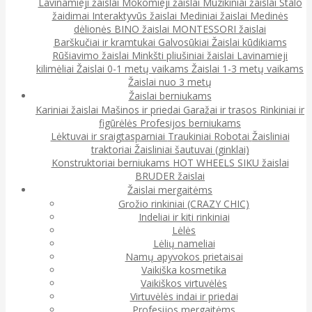
Lavinamieji žaislai
Mokomieji žaislai
Muzikiniai žaislai
Stalo
žaidimai
Interaktyvūs žaislai
Mediniai žaislai
Medinės
dėlionės
BINO žaislai
MONTESSORI žaislai
Barškučiai ir kramtukai
Galvosūkiai
Žaislai kūdikiams
Rūšiavimo žaislai
Minkšti pliušiniai žaislai
Lavinamieji
kilimėliai
Žaislai 0-1 metų vaikams
Žaislai 1-3 metų vaikams
Žaislai nuo 3 metų
Žaislai berniukams
Kariniai žaislai
Mašinos ir priedai
Garažai ir trasos
Rinkiniai ir
figūrėlės
Profesijos berniukams
Lėktuvai ir sraigtasparniai
Traukiniai
Robotai
Žaisliniai
traktoriai
Žaisliniai šautuvai (ginklai)
Konstruktoriai berniukams
HOT WHEELS
SIKU žaislai
BRUDER žaislai
Žaislai mergaitėms
Grožio rinkiniai (CRAZY CHIC)
Indeliai ir kiti rinkiniai
Lėlės
Lėlių nameliai
Namų apyvokos prietaisai
Vaikiška kosmetika
Vaikiškos virtuvėlės
Virtuvėlės indai ir priedai
Profesijos mergaitėms