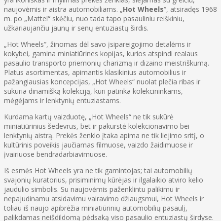
naujovėmis ir aistra automobiliams. „
Hot Wheels
“, atsiradęs 1968
m. po „Mattel“ skėčiu, nuo tada tapo pasauliniu reiškiniu,
užkariaujančiu jaunų ir senų entuziastų širdis.
„Hot Wheels“, žinomas dėl savo įsipareigojimo detalėms ir
kokybei, gamina miniatiūrines kopijas, kurios atspindi realaus
pasaulio transporto priemonių charizmą ir dizaino meistriškumą.
Platus asortimentas, apimantis klasikinius automobilius ir
pažangiausias koncepcijas, „Hot Wheels“ nuolat plečia ribas ir
sukuria dinamišką kolekciją, kuri patinka kolekcininkams,
mėgėjams ir lenktynių entuziastams.
Kurdama kartų vaizduotę, „Hot Wheels“ ne tik sukūrė
miniatiūrinius šedevrus, bet ir pakurstė kolekcionavimo bei
lenktynių aistrą. Prekės ženklo įtaka apima ne tik liejimo sritį, o
kultūrinis poveikis jaučiamas filmuose, vaizdo žaidimuose ir
įvairiuose bendradarbiavimuose.
Iš esmės Hot Wheels yra ne tik gamintojas; tai automobilių
svajonių kuratorius, prisiminimų kūrėjas ir ilgalaikio atviro kelio
jaudulio simbolis. Su naujovėmis paženklintu palikimu ir
nepajudinamu atsidavimu vairavimo džiaugsmui, Hot Wheels ir
toliau iš naujo apibrėžia miniatiūrinių automobilių pasaulį,
palikdamas neišdildomą pėdsaką viso pasaulio entuziastų širdyse.