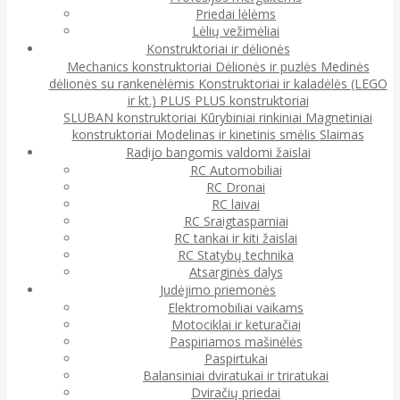
Priedai lėlėms
Lėlių vežimėliai
Konstruktoriai ir dėlionės
Mechanics konstruktoriai
Dėlionės ir puzlės
Medinės
dėlionės su rankenėlėmis
Konstruktoriai ir kaladėlės (LEGO
ir kt.)
PLUS PLUS konstruktoriai
SLUBAN konstruktoriai
Kūrybiniai rinkiniai
Magnetiniai
konstruktoriai
Modelinas ir kinetinis smėlis
Slaimas
Radijo bangomis valdomi žaislai
RC Automobiliai
RC Dronai
RC laivai
RC Sraigtasparniai
RC tankai ir kiti žaislai
RC Statybų technika
Atsarginės dalys
Judėjimo priemonės
Elektromobiliai vaikams
Motociklai ir keturačiai
Paspiriamos mašinėlės
Paspirtukai
Balansiniai dviratukai ir triratukai
Dviračių priedai