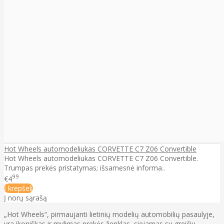
Hot Wheels automodeliukas CORVETTE C7 Z06 Convertible
Hot Wheels automodeliukas CORVETTE C7 Z06 Convertible.
Trumpas prekės pristatymas; išsamesnė informa..
99
€4
Į krepšelį
Į norų sąrašą
„Hot Wheels“, pirmaujanti lietinių modelių automobilių pasaulyje,
yra ikoniškas ir mylimas prekės ženklas, siejamas su greičiu,