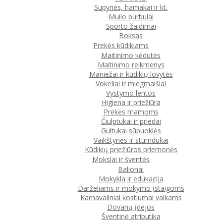
Supynės, hamakai ir kt.
Muilo burbulai
Sporto žaidimai
Boksas
Prekės kūdikiams
Maitinimo kėdutės
Maitinimo reikmenys
Maniežai ir kūdikių lovytės
Vokeliai ir miegmaišiai
Vystymo lentos
Higiena ir priežiūra
Prekės mamoms
Čiulptukai ir priedai
Gultukai sūpuoklės
Vaikštynės ir stumdukai
Kūdikių priežiūros priemonės
Mokslai ir šventės
Balionai
Mokykla ir edukacija
Darželiams ir mokymo įstaigoms
Karnavaliniai kostiumai vaikams
Dovanų įdėjos
Šventinė atributika