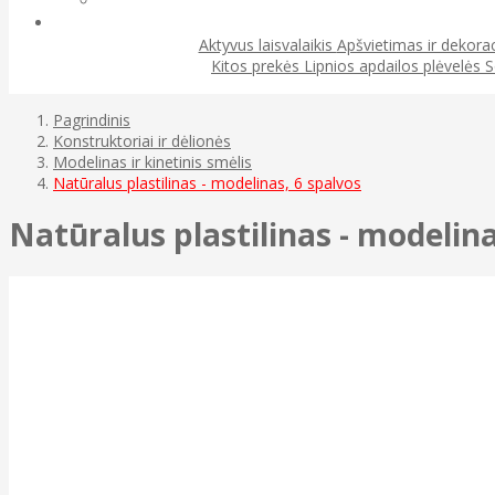
Aktyvus laisvalaikis
Apšvietimas ir dekora
Kitos prekės
Lipnios apdailos plėvelės
S
Pagrindinis
Konstruktoriai ir dėlionės
Modelinas ir kinetinis smėlis
Natūralus plastilinas - modelinas, 6 spalvos
Natūralus plastilinas - modelina