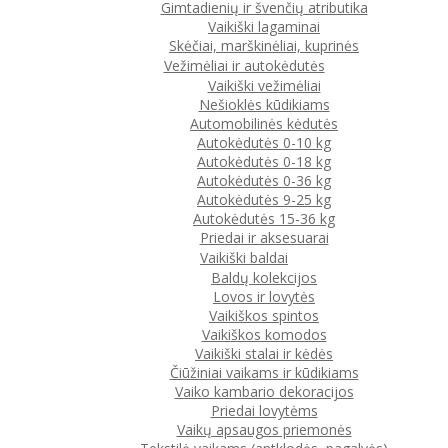
Gimtadienių ir švenčių atributika
Vaikiški lagaminai
Skėčiai, marškinėliai, kuprinės
Vežimėliai ir autokėdutės
Vaikiški vežimėliai
Nešioklės kūdikiams
Automobilinės kėdutės
Autokėdutės 0-10 kg
Autokėdutės 0-18 kg
Autokėdutės 0-36 kg
Autokėdutės 9-25 kg
Autokėdutės 15-36 kg
Priedai ir aksesuarai
Vaikiški baldai
Baldų kolekcijos
Lovos ir lovytės
Vaikiškos spintos
Vaikiškos komodos
Vaikiški stalai ir kėdės
Čiūžiniai vaikams ir kūdikiams
Vaiko kambario dekoracijos
Priedai lovytėms
Vaikų apsaugos priemonės