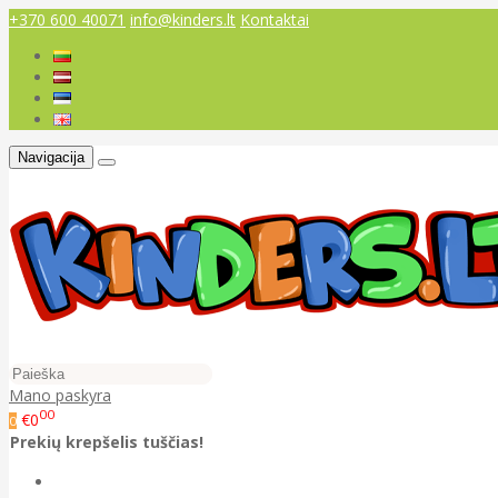
+370 600 40071
info@kinders.lt
Kontaktai
Navigacija
Mano paskyra
00
€0
0
Prekių krepšelis tuščias!