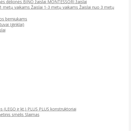
ės dėlionės
BINO žaislai
MONTESSORI žaislai
0-1 metų vaikams
Žaislai 1-3 metų vaikams
Žaislai nuo 3 metų
jos berniukams
tuvai (ginklai)
lai
ės (LEGO ir kt.)
PLUS PLUS konstruktoriai
netinis smėlis
Slaimas