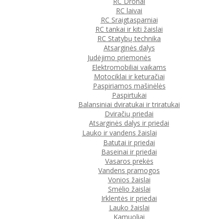
RC Dronai
RC laivai
RC Sraigtasparniai
RC tankai ir kiti žaislai
RC Statybų technika
Atsarginės dalys
Judėjimo priemonės
Elektromobiliai vaikams
Motociklai ir keturačiai
Paspiriamos mašinėlės
Paspirtukai
Balansiniai dviratukai ir triratukai
Dviračių priedai
Atsarginės dalys ir priedai
Lauko ir vandens žaislai
Batutai ir priedai
Baseinai ir priedai
Vasaros prekės
Vandens pramogos
Vonios žaislai
Smėlio žaislai
Irklentės ir priedai
Lauko žaislai
Kamuoliai