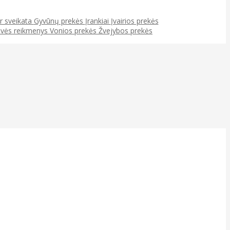
ir sveikata
Gyvūnų prekės
Įrankiai
Įvairios prekės
uvės reikmenys
Vonios prekės
Žvejybos prekės