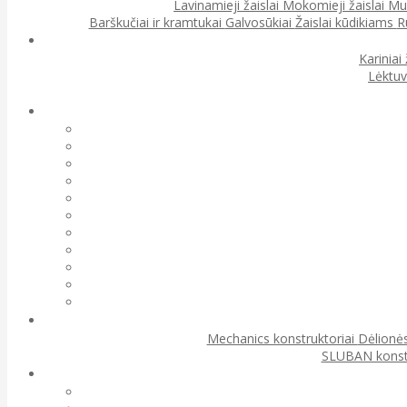
Lavinamieji žaislai
Mokomieji žaislai
Muz
Barškučiai ir kramtukai
Galvosūkiai
Žaislai kūdikiams
R
Kariniai 
Lėktuv
Mechanics konstruktoriai
Dėlionės
SLUBAN konst