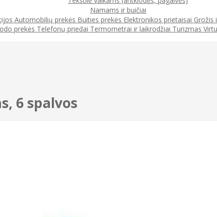
Tekstilė vaikams (antklodės, pagalvės)
Namams ir buičiai
cijos
Automobilių prekės
Buities prekės
Elektronikos prietaisai
Grožis 
odo prekės
Telefonų priedai
Termometrai ir laikrodžiai
Turizmas
Virt
s, 6 spalvos