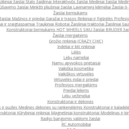
ikiniai žaislai
Stalo žaidimai
Interaktyvūs žaislai
Mediniai žaislai
Medin
ūšiavimo žaislai
Minkšti pliušiniai žaislai
Lavinamieji kilimėliai
Žaislai 
Žaislai berniukams
žaislai
Mašinos ir priedai
Garažai ir trasos
Rinkiniai ir figūrėlės
Profesi
ai ir sraigtasparniai
Traukiniai
Robotai
Žaisliniai traktoriai
Žaisliniai šau
Konstruktoriai berniukams
HOT WHEELS
SIKU žaislai
BRUDER žais
Žaislai mergaitėms
Grožio rinkiniai (CRAZY CHIC)
Indeliai ir kiti rinkiniai
Lėlės
Lėlių nameliai
Namų apyvokos prietaisai
Vaikiška kosmetika
Vaikiškos virtuvėlės
Virtuvėlės indai ir priedai
Profesijos mergaitėms
Priedai lėlėms
Lėlių vežimėliai
Konstruktoriai ir dėlionės
 ir puzlės
Medinės dėlionės su rankenėlėmis
Konstruktoriai ir kaladėl
ruktoriai
Kūrybiniai rinkiniai
Magnetiniai konstruktoriai
Modelinas ir ki
Radijo bangomis valdomi žaislai
RC Automobiliai