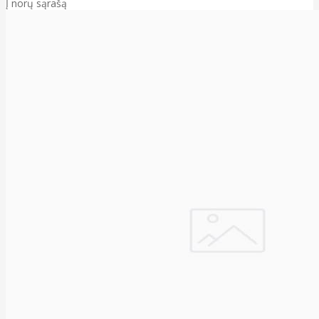
Į norų sąrašą