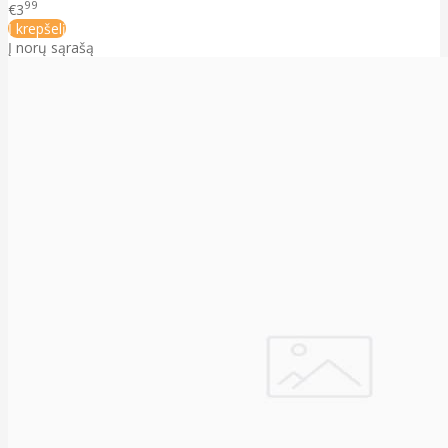
99
€3
Į krepšelį
Į norų sąrašą