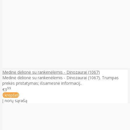
Medinė dėlionė su rankenėlėmis - Dinozaurai (1067)
Medinė dėlionė su rankenėlėmis - Dinozaurai (1067). Trumpas
prekės pristatymas; išsamesnė informacij..
99
€3
Į krepšelį
Į norų sąrašą