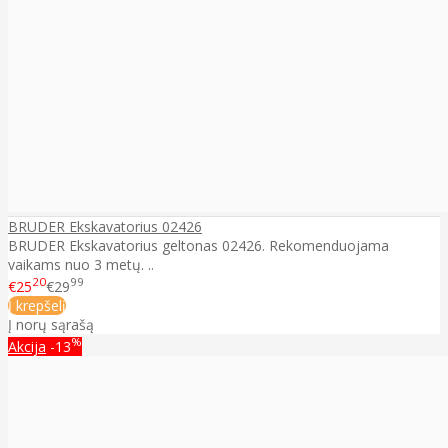
BRUDER Ekskavatorius 02426
BRUDER Ekskavatorius geltonas 02426. Rekomenduojama
vaikams nuo 3 metų. ..
20
99
€25
€29
Į krepšelį
Į norų sąrašą
%
Akcija
-13