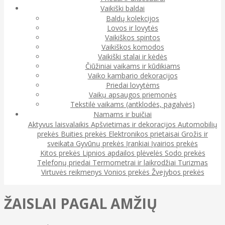
Vaikiški baldai
Baldų kolekcijos
Lovos ir lovytės
Vaikiškos spintos
Vaikiškos komodos
Vaikiški stalai ir kėdės
Čiūžiniai vaikams ir kūdikiams
Vaiko kambario dekoracijos
Priedai lovytėms
Vaikų apsaugos priemonės
Tekstilė vaikams (antklodės, pagalvės)
Namams ir buičiai
Aktyvus laisvalaikis
Apšvietimas ir dekoracijos
Automobilių
prekės
Buities prekės
Elektronikos prietaisai
Grožis ir
sveikata
Gyvūnų prekės
Įrankiai
Įvairios prekės
Kitos prekės
Lipnios apdailos plėvelės
Sodo prekės
Telefonų priedai
Termometrai ir laikrodžiai
Turizmas
Virtuvės reikmenys
Vonios prekės
Žvejybos prekės
ŽAISLAI PAGAL AMŽIŲ