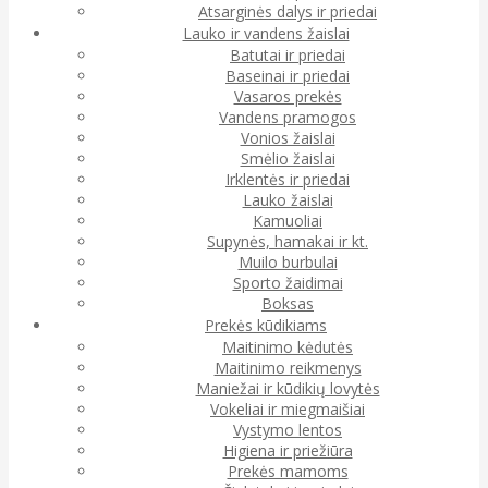
Atsarginės dalys ir priedai
Lauko ir vandens žaislai
Batutai ir priedai
Baseinai ir priedai
Vasaros prekės
Vandens pramogos
Vonios žaislai
Smėlio žaislai
Irklentės ir priedai
Lauko žaislai
Kamuoliai
Supynės, hamakai ir kt.
Muilo burbulai
Sporto žaidimai
Boksas
Prekės kūdikiams
Maitinimo kėdutės
Maitinimo reikmenys
Maniežai ir kūdikių lovytės
Vokeliai ir miegmaišiai
Vystymo lentos
Higiena ir priežiūra
Prekės mamoms