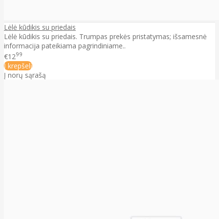
Lėlė kūdikis su priedais
Lėlė kūdikis su priedais. Trumpas prekės pristatymas; išsamesnė
informacija pateikiama pagrindiniame..
99
€12
Į krepšelį
Į norų sąrašą