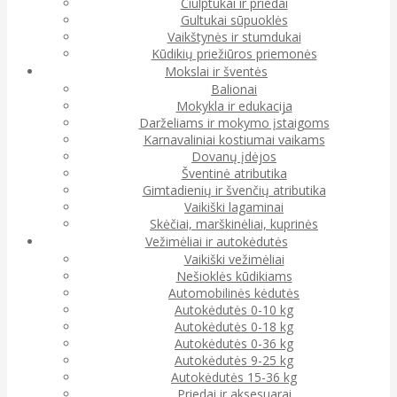
Čiulptukai ir priedai
Gultukai sūpuoklės
Vaikštynės ir stumdukai
Kūdikių priežiūros priemonės
Mokslai ir šventės
Balionai
Mokykla ir edukacija
Darželiams ir mokymo įstaigoms
Karnavaliniai kostiumai vaikams
Dovanų įdėjos
Šventinė atributika
Gimtadienių ir švenčių atributika
Vaikiški lagaminai
Skėčiai, marškinėliai, kuprinės
Vežimėliai ir autokėdutės
Vaikiški vežimėliai
Nešioklės kūdikiams
Automobilinės kėdutės
Autokėdutės 0-10 kg
Autokėdutės 0-18 kg
Autokėdutės 0-36 kg
Autokėdutės 9-25 kg
Autokėdutės 15-36 kg
Priedai ir aksesuarai