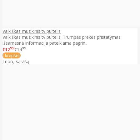
Vaikiškas muzikinis tv pultelis
Vaikiškas muzikinis tv pultelis. Trumpas prekės pristatymas;
išsamesnė informacija pateikiama pagrin..
99
99
€12
€14
Į krepšelį
Į norų sąrašą