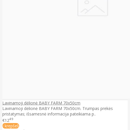
Lavinamoji dėlionė BABY FARM 70x50cm
Lavinamoji dėlionė BABY FARM 70x50cm. Trumpas prekės
pristatymas; išsamesnė informacija pateikiama p..
49
€12
Į krepšelį