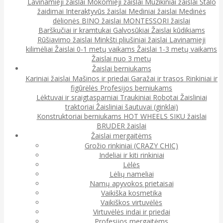
Lavinamieji žaislai
Mokomieji žaislai
Muzikiniai žaislai
Stalo
žaidimai
Interaktyvūs žaislai
Mediniai žaislai
Medinės
dėlionės
BINO žaislai
MONTESSORI žaislai
Barškučiai ir kramtukai
Galvosūkiai
Žaislai kūdikiams
Rūšiavimo žaislai
Minkšti pliušiniai žaislai
Lavinamieji
kilimėliai
Žaislai 0-1 metų vaikams
Žaislai 1-3 metų vaikams
Žaislai nuo 3 metų
Žaislai berniukams
Kariniai žaislai
Mašinos ir priedai
Garažai ir trasos
Rinkiniai ir
figūrėlės
Profesijos berniukams
Lėktuvai ir sraigtasparniai
Traukiniai
Robotai
Žaisliniai
traktoriai
Žaisliniai šautuvai (ginklai)
Konstruktoriai berniukams
HOT WHEELS
SIKU žaislai
BRUDER žaislai
Žaislai mergaitėms
Grožio rinkiniai (CRAZY CHIC)
Indeliai ir kiti rinkiniai
Lėlės
Lėlių nameliai
Namų apyvokos prietaisai
Vaikiška kosmetika
Vaikiškos virtuvėlės
Virtuvėlės indai ir priedai
Profesijos mergaitėms