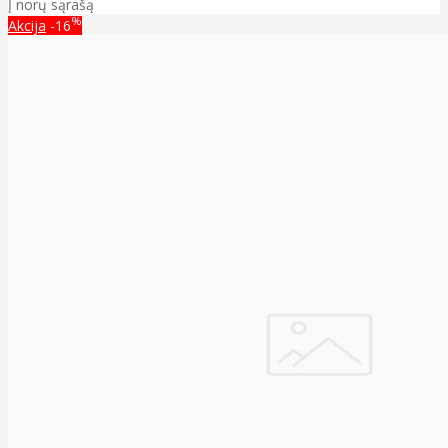
Į norų sąrašą
%
Akcija
-16