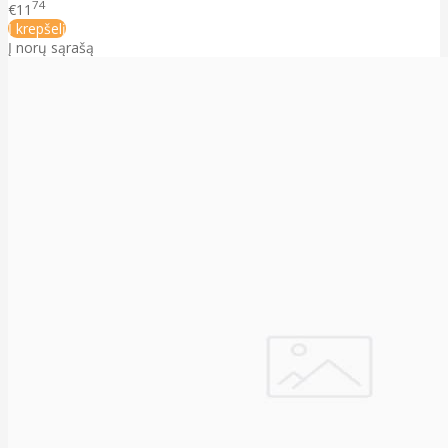
74
€11
Į krepšelį
Į norų sąrašą