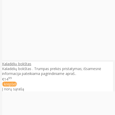
Kaladėlių bokštas
Kaladėlių bokštas . Trumpas prekės pristatymas; išsamesnė
informacija pateikiama pagrindiniame apraš..
99
€14
Į krepšelį
Į norų sąrašą