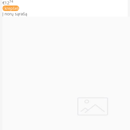
74
€12
Į krepšelį
Į norų sąrašą