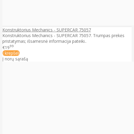
Konstruktorius Mechanics - SUPERCAR 75057
Konstruktorius Mechanics - SUPERCAR 75057. Trumpas prekės
pristatymas; išsamesnė informacija pateiki..
99
€19
Į krepšelį
Į norų sąrašą