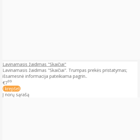
Lavinamasis žaidimas "Skaičiai"
Lavinamasis žaidimas "Skaičiai". Trumpas prekės pristatymas;
išsamesnė informacija pateikiama pagrin..
99
€7
Į krepšelį
Į norų sąrašą