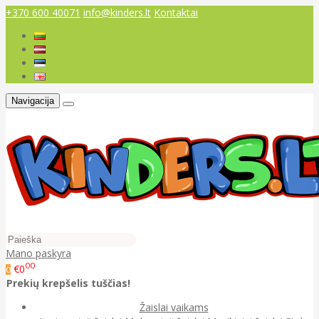
+370 600 40071
info@kinders.lt
Kontaktai
Navigacija
Mano paskyra
00
€0
0
Prekių krepšelis tuščias!
Žaislai vaikams