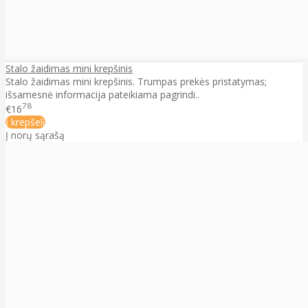
Stalo žaidimas mini krepšinis
Stalo žaidimas mini krepšinis. Trumpas prekės pristatymas;
išsamesnė informacija pateikiama pagrindi..
78
€16
Į krepšelį
Į norų sąrašą