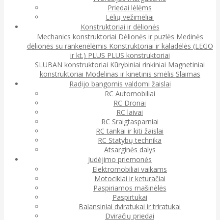
Priedai lėlėms
Lėlių vežimėliai
Konstruktoriai ir dėlionės
Mechanics konstruktoriai
Dėlionės ir puzlės
Medinės
dėlionės su rankenėlėmis
Konstruktoriai ir kaladėlės (LEGO
ir kt.)
PLUS PLUS konstruktoriai
SLUBAN konstruktoriai
Kūrybiniai rinkiniai
Magnetiniai
konstruktoriai
Modelinas ir kinetinis smėlis
Slaimas
Radijo bangomis valdomi žaislai
RC Automobiliai
RC Dronai
RC laivai
RC Sraigtasparniai
RC tankai ir kiti žaislai
RC Statybų technika
Atsarginės dalys
Judėjimo priemonės
Elektromobiliai vaikams
Motociklai ir keturačiai
Paspiriamos mašinėlės
Paspirtukai
Balansiniai dviratukai ir triratukai
Dviračių priedai