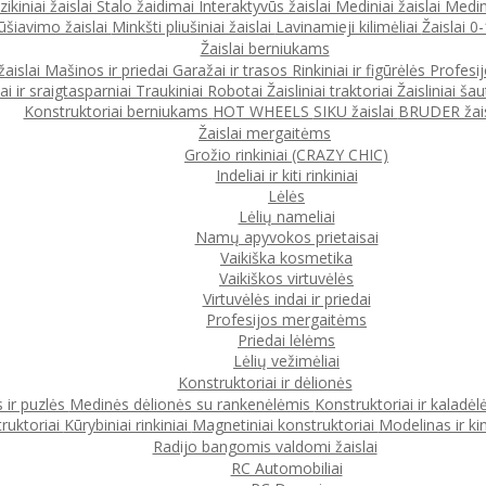
ikiniai žaislai
Stalo žaidimai
Interaktyvūs žaislai
Mediniai žaislai
Medin
ūšiavimo žaislai
Minkšti pliušiniai žaislai
Lavinamieji kilimėliai
Žaislai 
Žaislai berniukams
žaislai
Mašinos ir priedai
Garažai ir trasos
Rinkiniai ir figūrėlės
Profesi
ai ir sraigtasparniai
Traukiniai
Robotai
Žaisliniai traktoriai
Žaisliniai šau
Konstruktoriai berniukams
HOT WHEELS
SIKU žaislai
BRUDER žais
Žaislai mergaitėms
Grožio rinkiniai (CRAZY CHIC)
Indeliai ir kiti rinkiniai
Lėlės
Lėlių nameliai
Namų apyvokos prietaisai
Vaikiška kosmetika
Vaikiškos virtuvėlės
Virtuvėlės indai ir priedai
Profesijos mergaitėms
Priedai lėlėms
Lėlių vežimėliai
Konstruktoriai ir dėlionės
 ir puzlės
Medinės dėlionės su rankenėlėmis
Konstruktoriai ir kaladėl
ruktoriai
Kūrybiniai rinkiniai
Magnetiniai konstruktoriai
Modelinas ir ki
Radijo bangomis valdomi žaislai
RC Automobiliai