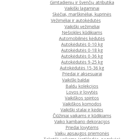
Gimtadienių ir švenčių atributika
Vaikiški lagaminai
Skėčiai, marškinėliai, kuprinės
Vežimėliai ir autokėdutės
Vaikiški vežimėliai
Nešioklės kūdikiams
Automobilinės kėdutės
Autokėdutės 0-10 kg
Autokėdutės 0-18 kg
Autokėdutės 0-36 kg
Autokėdutės 9-25 kg
Autokėdutės 15-36 kg
Priedai ir aksesuarai
Vaikiški baldai
Baldų kolekcijos
Lovos ir lovytės
Vaikiškos spintos
Vaikiškos komodos
Vaikiški stalai ir kėdės
Čiūžiniai vaikams ir kūdikiams
Vaiko kambario dekoracijos
Priedai lovytėms
Vaikų apsaugos priemonės