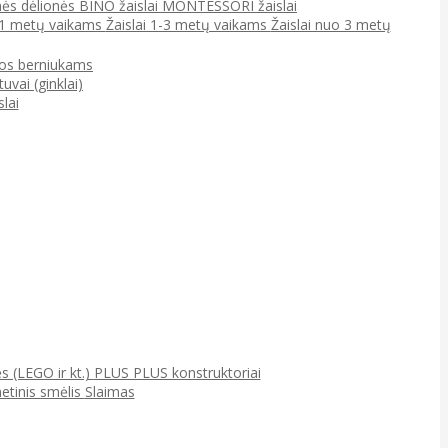
ės dėlionės
BINO žaislai
MONTESSORI žaislai
0-1 metų vaikams
Žaislai 1-3 metų vaikams
Žaislai nuo 3 metų
jos berniukams
tuvai (ginklai)
lai
ės (LEGO ir kt.)
PLUS PLUS konstruktoriai
netinis smėlis
Slaimas