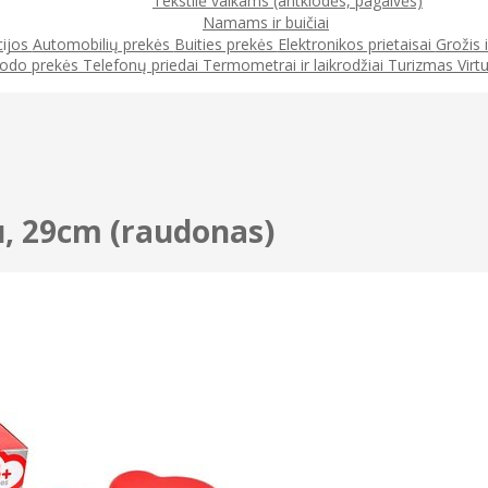
Tekstilė vaikams (antklodės, pagalvės)
Namams ir buičiai
cijos
Automobilių prekės
Buities prekės
Elektronikos prietaisai
Grožis 
odo prekės
Telefonų priedai
Termometrai ir laikrodžiai
Turizmas
Virt
su, 29cm (raudonas)