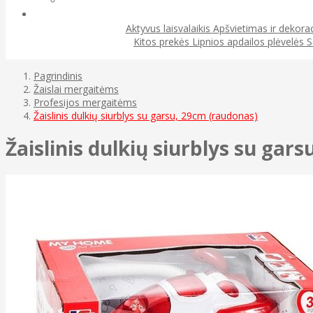
Aktyvus laisvalaikis
Apšvietimas ir dekora
Kitos prekės
Lipnios apdailos plėvelės
S
Pagrindinis
Žaislai mergaitėms
Profesijos mergaitėms
Žaislinis dulkių siurblys su garsu, 29cm (raudonas)
Žaislinis dulkių siurblys su gar