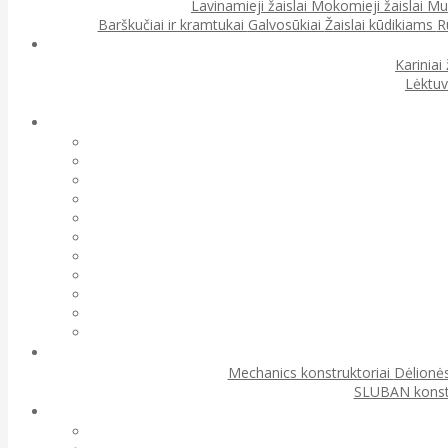
Lavinamieji žaislai
Mokomieji žaislai
Muz
Barškučiai ir kramtukai
Galvosūkiai
Žaislai kūdikiams
R
Kariniai 
Lėktuv
Mechanics konstruktoriai
Dėlionės
SLUBAN konst