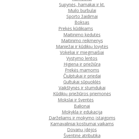
Supynės, hamakai ir kt.
Muilo burbulai
Sporto žaidimai
Boksas
Prekės kūdikiams
Maitinimo kėdutės
Maitinimo reikmenys
Maniežai ir kūdikių lovytės
Vokeliai ir miegmaišiai
Vystymo lentos
Higiena ir priežiūra
Prekės mamoms
Čiulptukai ir priedai
Gultukai sūpuoklės
Vaikštynės ir stumdukai
Kūdikių priežiūros priemonės
Mokslai ir šventės
Balionai
Mokykla ir edukacija
Darželiams ir mokymo įstaigoms
Karnavaliniai kostiumai vaikams
Dovanų įdėjos
Šventinė atributika