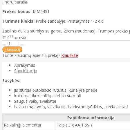
Į norų sąrašą
Prekės kodas:
MM5451
Turimas kiekis:
Prekė sandėlyje: Pristatymas 1-2 d.d.
Žaislinis dulkių siurblys su garsu, 29cm (raudonas). Trumpas prekė
99
€14
su PVM
Turite klausimų apie šią prekę?
Klauskite
Aprašymas
Specifikacija
Savybės:
Jis siurbia putplasčio rutulius, kurie yra priede
Imituoja tikro dulkių siurblio šurmulį
Saugus vaikų sveikatai
Lavina mąstymą, vaizduotę, tvarkymo įgūdžius, plečia akiratį
Papildoma informacija
Reikalingi elementai
Taip ( 3 x AA 1,5V )