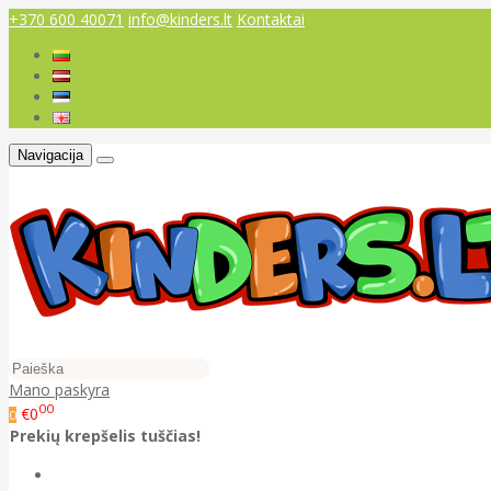
+370 600 40071
info@kinders.lt
Kontaktai
Navigacija
Mano paskyra
00
€0
0
Prekių krepšelis tuščias!