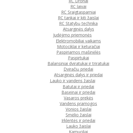
RC Dronai
RC laivai
RC Sraigtasparniai
RC tankai ir kiti žaislai
RC Statybų technika
Atsarginės dalys
Judėjimo priemonės
Elektromobiliai vaikams
Motociklai ir keturačiai
Paspiriamos mašinėlės
Paspirtukai
Balansiniai dviratukai ir triratukai
Dviračių priedai
Atsarginės dalys ir priedai
Lauko ir vandens žaislai
Batutai ir priedai
Baseinai ir priedai
Vasaros prekės
Vandens pramogos
Vonios žaislai
Smėlio žaislai
Irklentės ir priedai
Lauko žaislai
Kamuoliai