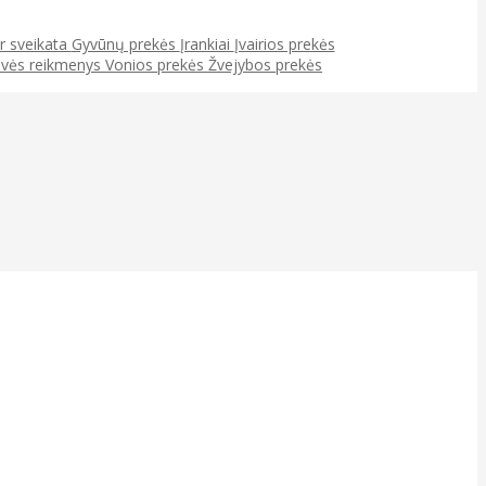
ir sveikata
Gyvūnų prekės
Įrankiai
Įvairios prekės
uvės reikmenys
Vonios prekės
Žvejybos prekės