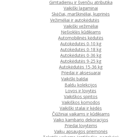
Gimtadienių ir švenčių atributika
Vaikiški lagaminai
Skėčiai, marškinėliai, kuprinės
Vežimėliai ir autokėdutės
Vaikiški vežimėliai
Nešioklės kūdikiams
Automobilinės kėdutės
Autokėdutės 0-10 kg
Autokėdutės 0-18 kg
Autokėdutės 0-36 kg
Autokėdutės 9-25 kg
Autokėdutės 15-36 kg
Priedai ir aksesuarai
Vaikiški baldai
Baldų kolekcijos
Lovos ir lovytės
Vaikiškos spintos
Vaikiškos komodos
Vaikiški stalai ir kėdės
Čiūžiniai vaikams ir kūdikiams
Vaiko kambario dekoracijos
Priedai lovytėms
Vaikų apsaugos priemonės