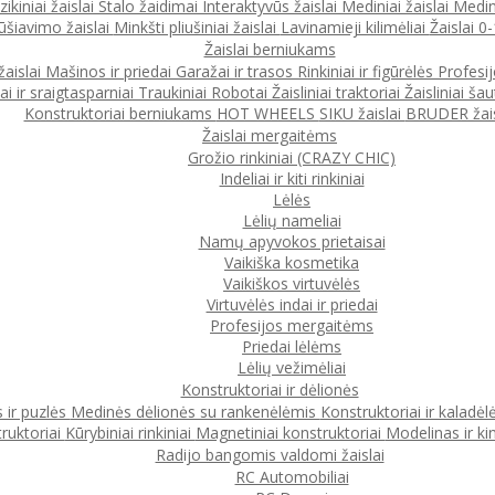
ikiniai žaislai
Stalo žaidimai
Interaktyvūs žaislai
Mediniai žaislai
Medin
ūšiavimo žaislai
Minkšti pliušiniai žaislai
Lavinamieji kilimėliai
Žaislai 
Žaislai berniukams
žaislai
Mašinos ir priedai
Garažai ir trasos
Rinkiniai ir figūrėlės
Profesi
ai ir sraigtasparniai
Traukiniai
Robotai
Žaisliniai traktoriai
Žaisliniai šau
Konstruktoriai berniukams
HOT WHEELS
SIKU žaislai
BRUDER žais
Žaislai mergaitėms
Grožio rinkiniai (CRAZY CHIC)
Indeliai ir kiti rinkiniai
Lėlės
Lėlių nameliai
Namų apyvokos prietaisai
Vaikiška kosmetika
Vaikiškos virtuvėlės
Virtuvėlės indai ir priedai
Profesijos mergaitėms
Priedai lėlėms
Lėlių vežimėliai
Konstruktoriai ir dėlionės
 ir puzlės
Medinės dėlionės su rankenėlėmis
Konstruktoriai ir kaladėl
ruktoriai
Kūrybiniai rinkiniai
Magnetiniai konstruktoriai
Modelinas ir ki
Radijo bangomis valdomi žaislai
RC Automobiliai