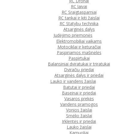
RC Dronai
RC laivai
RC Sraigtasparniai
RC tankai ir kiti žaislai
RC Statybų technika
Atsarginės dalys
Judėjimo priemonės
Elektromobiliai vaikams
Motociklai ir keturačiai
Paspiriamos mašinėlės
Paspirtukai
Balansiniai dviratukai ir triratukai
Dviračių priedai
Atsarginės dalys ir priedai
Lauko ir vandens žaislai
Batutai ir priedai
Baseinai ir priedai
Vasaros prekės
Vandens pramogos
Vonios žaislai
Smėlio žaislai
Irklentės ir priedai
Lauko žaislai
Kamuoliai