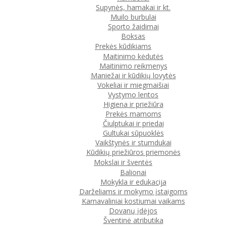
Supynės, hamakai ir kt.
Muilo burbulai
Sporto žaidimai
Boksas
Prekės kūdikiams
Maitinimo kėdutės
Maitinimo reikmenys
Maniežai ir kūdikių lovytės
Vokeliai ir miegmaišiai
Vystymo lentos
Higiena ir priežiūra
Prekės mamoms
Čiulptukai ir priedai
Gultukai sūpuoklės
Vaikštynės ir stumdukai
Kūdikių priežiūros priemonės
Mokslai ir šventės
Balionai
Mokykla ir edukacija
Darželiams ir mokymo įstaigoms
Karnavaliniai kostiumai vaikams
Dovanų įdėjos
Šventinė atributika