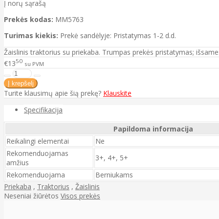
Į norų sąrašą
Prekės kodas:
MM5763
Turimas kiekis:
Prekė sandėlyje: Pristatymas 1-2 d.d.
Žaislinis traktorius su priekaba. Trumpas prekės pristatymas; išsa
50
€13
su PVM
Turite klausimų apie šią prekę?
Klauskite
Specifikacija
Papildoma informacija
Reikalingi elementai
Ne
Rekomenduojamas
3+, 4+, 5+
amžius
Rekomenduojama
Berniukams
Priekaba
,
Traktorius
,
Žaislinis
Neseniai žiūrėtos
Visos prekės