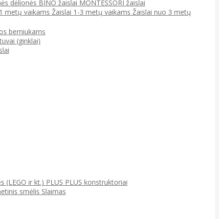
ės dėlionės
BINO žaislai
MONTESSORI žaislai
0-1 metų vaikams
Žaislai 1-3 metų vaikams
Žaislai nuo 3 metų
jos berniukams
tuvai (ginklai)
lai
ės (LEGO ir kt.)
PLUS PLUS konstruktoriai
netinis smėlis
Slaimas