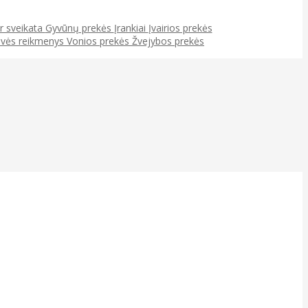
ir sveikata
Gyvūnų prekės
Įrankiai
Įvairios prekės
uvės reikmenys
Vonios prekės
Žvejybos prekės