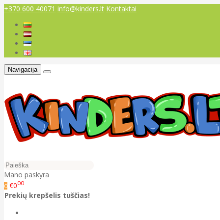
+370 600 40071
info@kinders.lt
Kontaktai
Navigacija
Mano paskyra
00
€0
0
Prekių krepšelis tuščias!