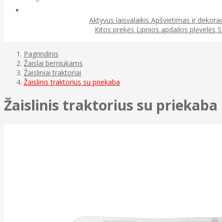
Aktyvus laisvalaikis
Apšvietimas ir dekora
Kitos prekės
Lipnios apdailos plėvelės
S
Pagrindinis
Žaislai berniukams
Žaisliniai traktoriai
Žaislinis traktorius su priekaba
Žaislinis traktorius su priekaba