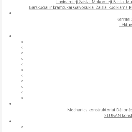
Lavinamieji žaislai
Mokomieji žaislai
Muz
Barškučiai ir kramtukai
Galvosūkiai
Žaislai kūdikiams
R
Kariniai 
Lėktuv
Mechanics konstruktoriai
Dėlionės
SLUBAN konst