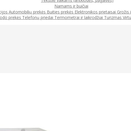
Tekstilė vaikams (antklodės, pagalvės)
Namams ir buičiai
cijos
Automobilių prekės
Buities prekės
Elektronikos prietaisai
Grožis 
odo prekės
Telefonų priedai
Termometrai ir laikrodžiai
Turizmas
Virt